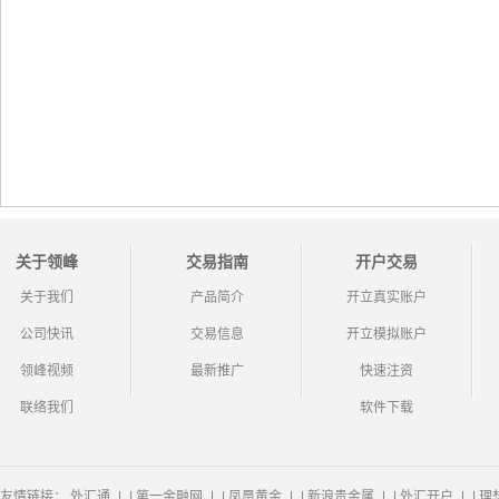
关于领峰
交易指南
开户交易
关于我们
产品简介
开立真实账户
公司快讯
交易信息
开立模拟账户
领峰视频
最新推广
快速注资
联络我们
软件下载
友情链接：
外汇通
|
第一金融网
|
凤凰黄金
|
新浪贵金属
|
外汇开户
|
理