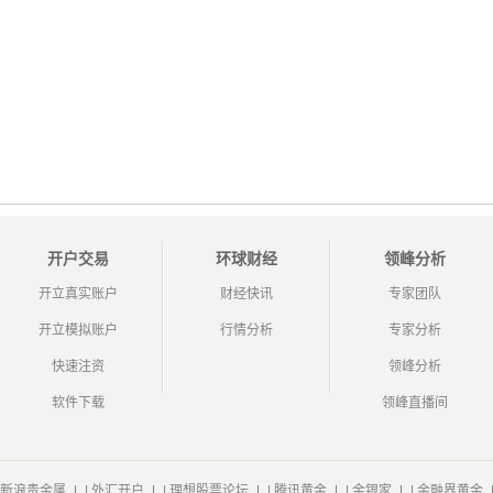
开户交易
环球财经
领峰分析
开立真实账户
财经快讯
专家团队
开立模拟账户
行情分析
专家分析
快速注资
领峰分析
软件下载
领峰直播间
新浪贵金属
|
外汇开户
|
理想股票论坛
|
腾讯黄金
|
金银家
|
金融界黄金