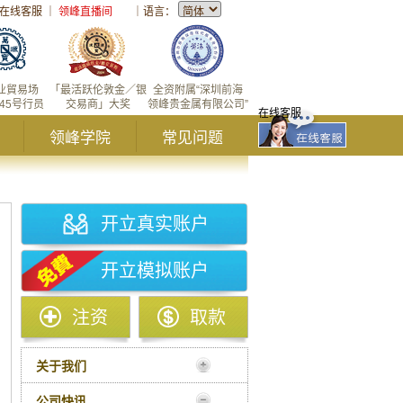
在线客服
｜
领峰直播间
｜
语言：
业貿易场
「最活跃伦敦金／银
全资附属“深圳前海
145号行员
交易商」大奖
领峰贵金属有限公司”
在线客服
领峰学院
常见问题
开立真实账户
开立模拟账户
注资
取款
关于我们
公司快讯