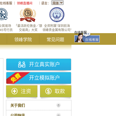
在线客服
｜
领峰直播间
｜
语言：
业貿易场
「最活跃伦敦金／银
全资附属“深圳前海
145号行员
交易商」大奖
领峰贵金属有限公司”
在线客服
领峰学院
常见问题
开立真实账户
开立模拟账户
注资
取款
关于我们
公司快讯