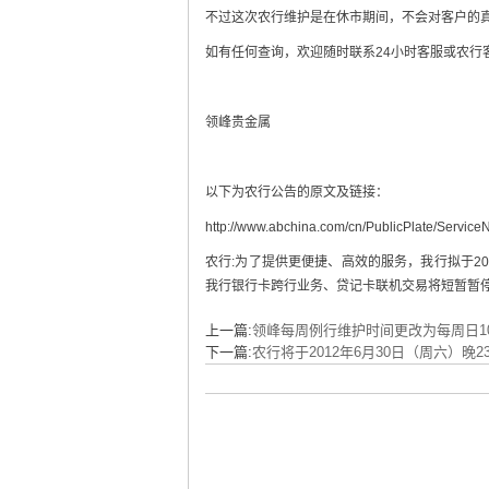
不过这次农行维护是在休市期间，不会对客户的
如有任何查询，欢迎随时联系24小时客服或农行
领峰贵金属
以下为农行公告的原文及链接：
http://www.abchina.com/cn/PublicPlate/Servi
农行:为了提供更便捷、高效的服务，我行拟于201
我行银行卡跨行业务、贷记卡联机交易将短暂暂
上一篇:
领峰每周例行维护时间更改为每周日10:00
下一篇:
农行将于2012年6月30日（周六）晚23