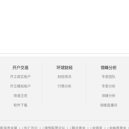
开户交易
环球财经
领峰分析
开立真实账户
财经快讯
专家团队
开立模拟账户
行情分析
专家分析
快速注资
领峰分析
软件下载
领峰直播间
新浪贵金属
|
外汇开户
|
理想股票论坛
|
腾讯黄金
|
金银家
|
金融界黄金