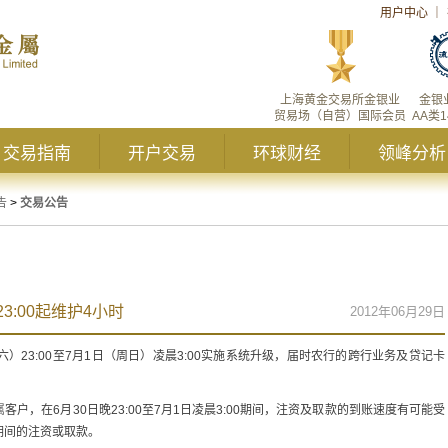
用户中心
｜
上海黄金交易所金银业
金银
贸易场（自营）国际会员
AA类
交易指南
开户交易
环球财经
领峰分析
告
>
交易公告
3:00起维护4小时
2012年06月29日
六）23:00至7月1日（周日）凌晨3:00实施系统升级，届时农行的跨行业务及贷记卡
属
客户，在6月30日晚23:00至7月1日凌晨3:00期间，注资及取款的到账速度有可能受
期间的注资或取款。