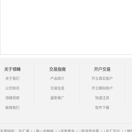
关于领峰
交易指南
开户交易
关于我们
产品简介
开立真实账户
公司快讯
交易信息
开立模拟账户
领峰视频
最新推广
快速注资
联络我们
软件下载
友情链接：
外汇通
|
第一金融网
|
凤凰黄金
|
新浪贵金属
|
外汇开户
|
理