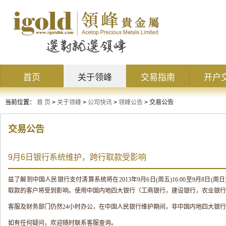
首页
关于领峰
交易指南
开户
当前位置：
首 页
>
关于领峰
>
公司快讯
>
领峰公告
>
交易公告
交易公告
9月6日银行系统维护，跨行取款受影响
兹了解到中国人民银行支付清算系统将在
2013
年
9
月
6
日
(
周五
)16:00
至
9
月
8
日
(
周日
取款的客户将受到影响。使用中国内地四大银行（工商银行，建设银行，农业银行
客服及财务部门仍然
24
小时办公，在中国人民银行维护期间，非中国内地四大银行
如有任何疑问，欢迎随时联系客服查询。