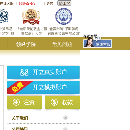
在线客服
｜
领峰直播间
｜
语言：
业貿易场
「最活跃伦敦金／银
全资附属“深圳前海
145号行员
交易商」大奖
领峰贵金属有限公司”
在线客服
领峰学院
常见问题
开立真实账户
开立模拟账户
注资
取款
关于我们
公司快讯