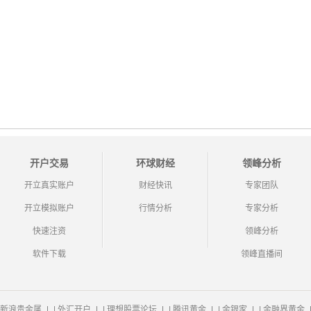
开户交易
环球财经
领峰分析
开立真实账户
财经快讯
专家团队
开立模拟账户
行情分析
专家分析
快速注资
领峰分析
软件下载
领峰直播间
新浪贵金属
|
外汇开户
|
理想股票论坛
|
腾讯黄金
|
金银家
|
金融界黄金