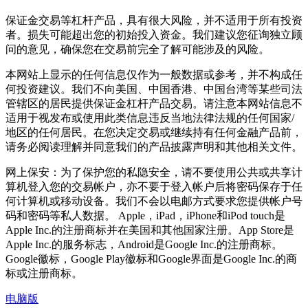
保证金交易等杠杆产品，具有很大风险，并不适用于所有投资
者。损失可能超出您的初始投入资金。我们建议您征询独立顾
问的意见，确保您在交易前完全了解可能涉及的风险。
本网站上显示的任何信息仅作为一般数据或参考，并不构成任
何投资建议。我们不向美国、中国香港、中国台湾等某些司法
管辖区的居民提供保证金杠杆产品交易。请注意本网站信息不
适用于视发布或使用此类信息违反当地法律法规的任何国家/
地区的任何居民。在您决定交易或继续持有任何金融产品前，
请务必阅读理解并同意我们的产品披露声明和其他相关文件。
网上保安：为了保护您的私隐安全，请不要使用公共或共享计
算机登入您的交易帐户，亦不要于登入帐户后将密码保存于任
何计算机或移动设备。我们不会以电邮方式要求您提供帐户号
码和密码等私人数据。 Apple，iPad，iPhone和iPod touch是
Apple Inc.的注册商标并在美国和其他国家注册。App Store是
Apple Inc.的服务标志，Android是Google Inc.的注册商标。
Google徽标，Google Play徽标和Google界面是Google Inc.的商
标或注册商标。
电脑版