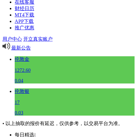
在线客服
财经日历
MT4下载
APP下载
推广优惠
用户中心
开立真实账户
最新公告
伦敦金
1272.60
0.04
伦敦银
17
0.03
• 以上抽取的报价有延迟，仅供参考，以交易平台为准。
每日精选
|