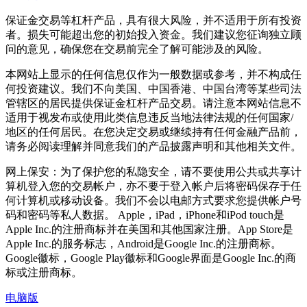
保证金交易等杠杆产品，具有很大风险，并不适用于所有投资
者。损失可能超出您的初始投入资金。我们建议您征询独立顾
问的意见，确保您在交易前完全了解可能涉及的风险。
本网站上显示的任何信息仅作为一般数据或参考，并不构成任
何投资建议。我们不向美国、中国香港、中国台湾等某些司法
管辖区的居民提供保证金杠杆产品交易。请注意本网站信息不
适用于视发布或使用此类信息违反当地法律法规的任何国家/
地区的任何居民。在您决定交易或继续持有任何金融产品前，
请务必阅读理解并同意我们的产品披露声明和其他相关文件。
网上保安：为了保护您的私隐安全，请不要使用公共或共享计
算机登入您的交易帐户，亦不要于登入帐户后将密码保存于任
何计算机或移动设备。我们不会以电邮方式要求您提供帐户号
码和密码等私人数据。 Apple，iPad，iPhone和iPod touch是
Apple Inc.的注册商标并在美国和其他国家注册。App Store是
Apple Inc.的服务标志，Android是Google Inc.的注册商标。
Google徽标，Google Play徽标和Google界面是Google Inc.的商
标或注册商标。
电脑版