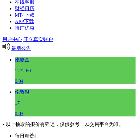
在线客服
财经日历
MT4下载
APP下载
推广优惠
用户中心
开立真实账户
最新公告
伦敦金
1272.60
0.04
伦敦银
17
0.03
• 以上抽取的报价有延迟，仅供参考，以交易平台为准。
每日精选
|