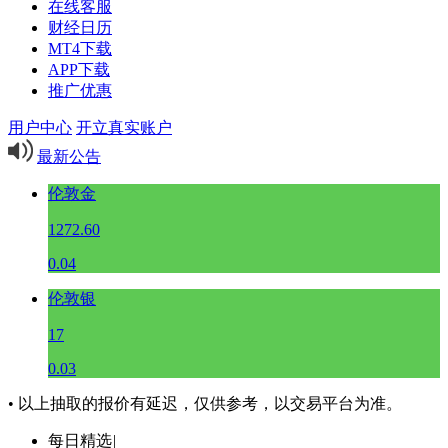
在线客服
财经日历
MT4下载
APP下载
推广优惠
用户中心
开立真实账户
最新公告
伦敦金
1272.60
0.04
伦敦银
17
0.03
• 以上抽取的报价有延迟，仅供参考，以交易平台为准。
每日精选
|