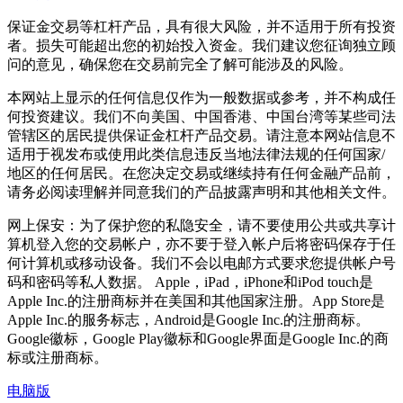
保证金交易等杠杆产品，具有很大风险，并不适用于所有投资
者。损失可能超出您的初始投入资金。我们建议您征询独立顾
问的意见，确保您在交易前完全了解可能涉及的风险。
本网站上显示的任何信息仅作为一般数据或参考，并不构成任
何投资建议。我们不向美国、中国香港、中国台湾等某些司法
管辖区的居民提供保证金杠杆产品交易。请注意本网站信息不
适用于视发布或使用此类信息违反当地法律法规的任何国家/
地区的任何居民。在您决定交易或继续持有任何金融产品前，
请务必阅读理解并同意我们的产品披露声明和其他相关文件。
网上保安：为了保护您的私隐安全，请不要使用公共或共享计
算机登入您的交易帐户，亦不要于登入帐户后将密码保存于任
何计算机或移动设备。我们不会以电邮方式要求您提供帐户号
码和密码等私人数据。 Apple，iPad，iPhone和iPod touch是
Apple Inc.的注册商标并在美国和其他国家注册。App Store是
Apple Inc.的服务标志，Android是Google Inc.的注册商标。
Google徽标，Google Play徽标和Google界面是Google Inc.的商
标或注册商标。
电脑版