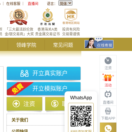
心
｜
在线客服
｜
直播间
语言：
所
「三大最活跃伦敦
香港海关A类
投资有风险
员
金/银交易商」大奖
贵金属交易证书
交易需谨慎
领峰学院
常见问题
注资
开立真实账户
活动
开立模拟账户
WhatsApp
直播间
注资
取款
下载APP
关于我们
公司快讯