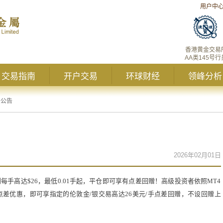
用户中
香港黄金交易
AA类145号行
交易指南
开户交易
环球财经
领峰分析
峰公告
2026年02月01日
手高达$26，最低0.01手起，平仓即可享有点差回赠！高级投资者依照MT4
差优惠，即可享指定的伦敦金/银交易高达26美元/手点差回赠，不设回赠上