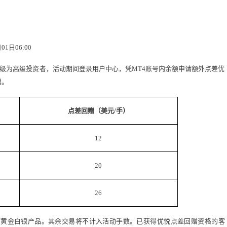
01日06:00
级为高级投资者，活动期间登录用户中心，凭MT4账号内余额申请额外点差优
赠。
点差回赠（美元/手）
12
20
26
项黄金白银产品。其余交易将不计入活动手数。已获得优悦点差回赠资格的客