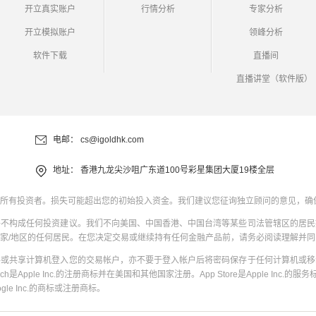
开立真实账户
行情分析
专家分析
开立模拟账户
领峰分析
软件下载
直播间
直播讲堂（软件版）
电邮：
cs@igoldhk.com
地址：
香港九龙尖沙咀广东道100号彩星集团大厦19楼全层
所有投资者。损失可能超出您的初始投入资金。我们建议您征询独立顾问的意见，确
并不构成任何投资建议。我们不向美国、中国香港、中国台湾等某些司法管辖区的居民
家/地区的任何居民。在您决定交易或继续持有任何金融产品前，请务必阅读理解并
共或共享计算机登入您的交易帐户，亦不要于登入帐户后将密码保存于任何计算机或移
uch是Apple Inc.的注册商标并在美国和其他国家注册。App Store是Apple Inc.的服务标
oogle Inc.的商标或注册商标。