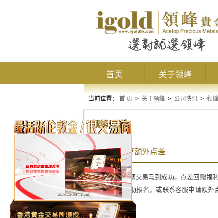
首页
关于领峰
当前位置：
首 页
>
关于领峰
>
公司快讯
>
领
领峰公告
2月注资尊享额外点差
新春巨惠，助您交易马到成功。点差回赠福利每
账号内余额自助报名，或联系客服申请额外点
限。