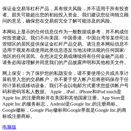
保证金交易等杠杆产品，具有很大风险，并不适用于所有投资
者。损失可能超出您的初始投入资金。我们建议您征询独立顾
问的意见，确保您在交易前完全了解可能涉及的风险。
本网站上显示的任何信息仅作为一般数据或参考，并不构成任
何投资建议。我们不向美国、中国香港、中国台湾等某些司法
管辖区的居民提供保证金杠杆产品交易。请注意本网站信息不
适用于视发布或使用此类信息违反当地法律法规的任何国家/
地区的任何居民。在您决定交易或继续持有任何金融产品前，
请务必阅读理解并同意我们的产品披露声明和其他相关文件。
网上保安：为了保护您的私隐安全，请不要使用公共或共享计
算机登入您的交易帐户，亦不要于登入帐户后将密码保存于任
何计算机或移动设备。我们不会以电邮方式要求您提供帐户号
码和密码等私人数据。 Apple，iPad，iPhone和iPod touch是
Apple Inc.的注册商标并在美国和其他国家注册。App Store是
Apple Inc.的服务标志，Android是Google Inc.的注册商标。
Google徽标，Google Play徽标和Google界面是Google Inc.的商
标或注册商标。
电脑版