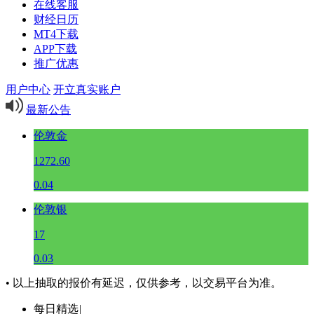
在线客服
财经日历
MT4下载
APP下载
推广优惠
用户中心
开立真实账户
最新公告
伦敦金
1272.60
0.04
伦敦银
17
0.03
• 以上抽取的报价有延迟，仅供参考，以交易平台为准。
每日精选
|