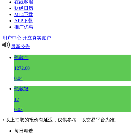
在线客服
财经日历
MT4下载
APP下载
推广优惠
用户中心
开立真实账户
最新公告
伦敦金
1272.60
0.04
伦敦银
17
0.03
• 以上抽取的报价有延迟，仅供参考，以交易平台为准。
每日精选
|