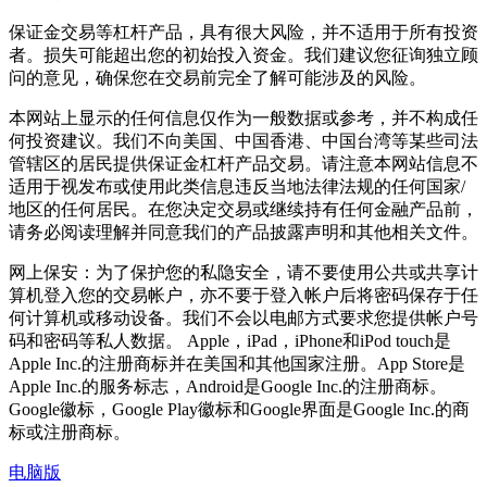
保证金交易等杠杆产品，具有很大风险，并不适用于所有投资
者。损失可能超出您的初始投入资金。我们建议您征询独立顾
问的意见，确保您在交易前完全了解可能涉及的风险。
本网站上显示的任何信息仅作为一般数据或参考，并不构成任
何投资建议。我们不向美国、中国香港、中国台湾等某些司法
管辖区的居民提供保证金杠杆产品交易。请注意本网站信息不
适用于视发布或使用此类信息违反当地法律法规的任何国家/
地区的任何居民。在您决定交易或继续持有任何金融产品前，
请务必阅读理解并同意我们的产品披露声明和其他相关文件。
网上保安：为了保护您的私隐安全，请不要使用公共或共享计
算机登入您的交易帐户，亦不要于登入帐户后将密码保存于任
何计算机或移动设备。我们不会以电邮方式要求您提供帐户号
码和密码等私人数据。 Apple，iPad，iPhone和iPod touch是
Apple Inc.的注册商标并在美国和其他国家注册。App Store是
Apple Inc.的服务标志，Android是Google Inc.的注册商标。
Google徽标，Google Play徽标和Google界面是Google Inc.的商
标或注册商标。
电脑版