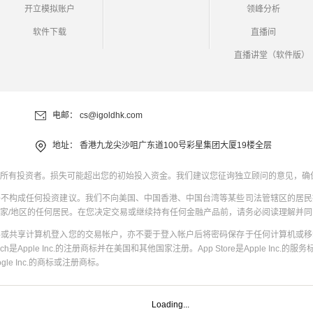
开立模拟账户
领峰分析
软件下载
直播间
直播讲堂（软件版）
电邮：
cs@igoldhk.com
地址：
香港九龙尖沙咀广东道100号彩星集团大厦19楼全层
所有投资者。损失可能超出您的初始投入资金。我们建议您征询独立顾问的意见，确
并不构成任何投资建议。我们不向美国、中国香港、中国台湾等某些司法管辖区的居民
家/地区的任何居民。在您决定交易或继续持有任何金融产品前，请务必阅读理解并
共或共享计算机登入您的交易帐户，亦不要于登入帐户后将密码保存于任何计算机或移
uch是Apple Inc.的注册商标并在美国和其他国家注册。App Store是Apple Inc.的服务标
oogle Inc.的商标或注册商标。
Loading...