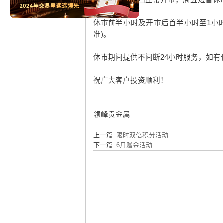
温馨提示：周四正常开市，周五短暂休
休市前半小时及开市后首半小时至
1
小
准
)
。
休市期间提供不间断
24
小时服务，如有
祝广大客户投资顺利！
领峰贵金属
上一篇:
限时双倍积分活动
下一篇:
6月赠金活动