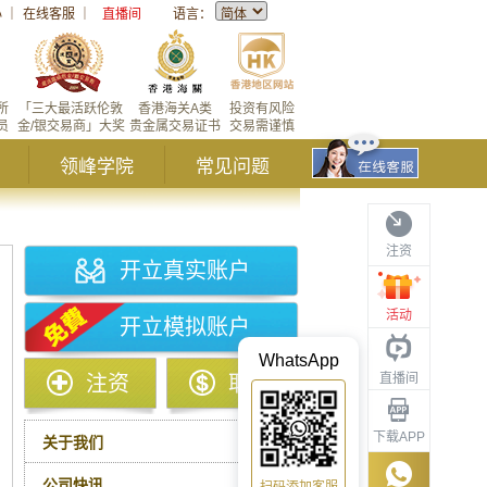
心
｜
在线客服
｜
直播间
语言：
所
「三大最活跃伦敦
香港海关A类
投资有风险
员
金/银交易商」大奖
贵金属交易证书
交易需谨慎
领峰学院
常见问题
注资
开立真实账户
活动
开立模拟账户
WhatsApp
直播间
注资
取款
下载APP
关于我们
公司快讯