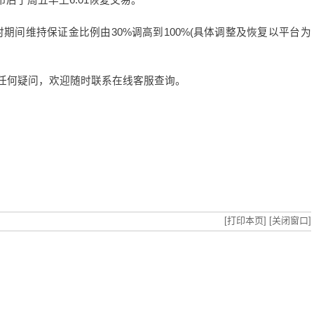
市后于周五早上
6:01
恢复交易。
时期间维持保证金比例由
30%
调高到
100%(
具体调整及恢复以平台为
任何疑问，欢迎随时联系在线客服查询。
[打印本页]
[关闭窗口]