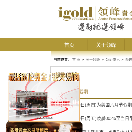
首页
关于领峰
当前位置：
首 页
>
关于领峰
>
公司快讯
>
领
领峰公告
美国六月节假期
2025
年
6
月
19
日
(
周四
)
为美国六月节假期
2025
年
6
月
20
日
(
周五
)
凌晨
00:45
至当日