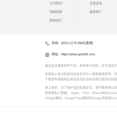
公司快讯
交易信息
领峰视频
最新推广
联络我们
热线：(852) 2276 8888(香港)
网址：
https://www.igoldhk.com
保证金交易等杠杆产品，具有很大风险，并不适用于
本网站上显示的任何信息仅作为一般数据或参考，
于视发布或使用此类信息违反当地法律法规的任何国
网上保安：为了保护您的私隐安全，请不要使用公
密码等私人数据。 Apple，iPad，iPhone和iPod to
Google徽标，Google Play徽标和Google界面是G