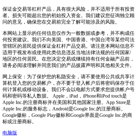
保证金交易等杠杆产品，具有很大风险，并不适用于所有投资
者。损失可能超出您的初始投入资金。我们建议您征询独立顾
问的意见，确保您在交易前完全了解可能涉及的风险。
本网站上显示的任何信息仅作为一般数据或参考，并不构成任
何投资建议。我们不向美国、中国香港、中国台湾等某些司法
管辖区的居民提供保证金杠杆产品交易。请注意本网站信息不
适用于视发布或使用此类信息违反当地法律法规的任何国家/
地区的任何居民。在您决定交易或继续持有任何金融产品前，
请务必阅读理解并同意我们的产品披露声明和其他相关文件。
网上保安：为了保护您的私隐安全，请不要使用公共或共享计
算机登入您的交易帐户，亦不要于登入帐户后将密码保存于任
何计算机或移动设备。我们不会以电邮方式要求您提供帐户号
码和密码等私人数据。 Apple，iPad，iPhone和iPod touch是
Apple Inc.的注册商标并在美国和其他国家注册。App Store是
Apple Inc.的服务标志，Android是Google Inc.的注册商标。
Google徽标，Google Play徽标和Google界面是Google Inc.的商
标或注册商标。
电脑版