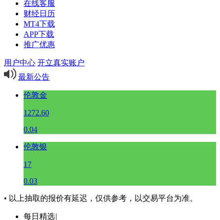
在线客服
财经日历
MT4下载
APP下载
推广优惠
用户中心
开立真实账户
最新公告
伦敦金
1272.60
0.04
伦敦银
17
0.03
• 以上抽取的报价有延迟，仅供参考，以交易平台为准。
每日精选
|