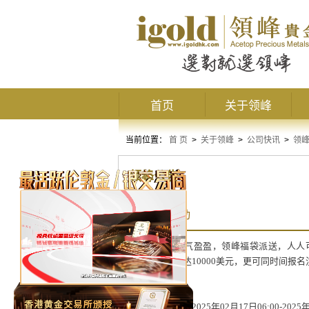
首页
关于领峰
当前位置：
首 页
>
关于领峰
>
公司快讯
>
领
领峰公告
2月赠金活动
春意盎然，福气盈盈，领峰福袋派送，人人可领
赠，
回赠最高达10000美元，更
可
同时间
报名
赠金申请时间
：
2025年02月17日06:00-2025