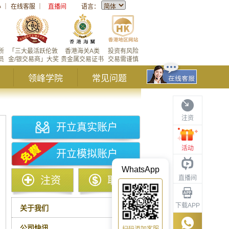
心
｜
在线客服
｜
直播间
语言：
所
「三大最活跃伦敦
香港海关A类
投资有风险
员
金/银交易商」大奖
贵金属交易证书
交易需谨慎
领峰学院
常见问题
注资
开立真实账户
活动
开立模拟账户
WhatsApp
直播间
注资
取款
下载APP
关于我们
公司快讯