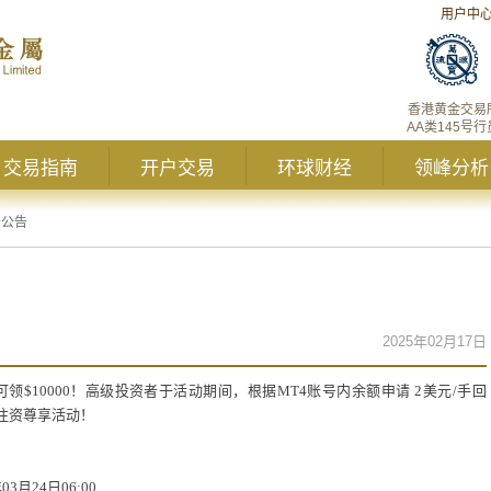
用户中
香港黄金交易
AA类145号行
交易指南
开户交易
环球财经
领峰分析
峰公告
2025年02月17日
$10000！高
级投资者于活动期间，根据MT4账号内余额申请 2美元/手回
注资尊享活动！
年03月24日06:00