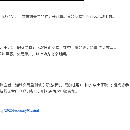
白银产品，手数根据交易品种分开计算。其余交易将不计入活动手数。
算，不足1手的交易将计入次日的交易手数中。赠金统计结算时间为每天
:00前添加至客户交易账户，以上均为北京时间。
赠金者，通过交易盈利使余额达标时，需前往用户中心“点击领取”才能成功参
统默认客户已登记参与，则无需再次申请参加。
ity/2025February01.html