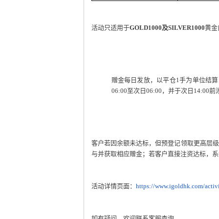
活动只适用于
GOLD1000及SILVER1000
黄金
赠金每日发放，以平仓1手为单位结
06:00至次日06:00，并于次日14
客户若因余额未达标，但预登记领取更高层级
与并获取相应赠金；若客户直接注资达标，系
活动详情页面：
https://www.igoldhk.com/activ
如有疑问，欢迎联系客服查询。