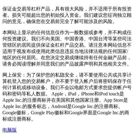
保证金交易等杠杆产品，具有很大风险，并不适用于所有投资
者。损失可能超出您的初始投入资金。我们建议您征询独立顾
问的意见，确保您在交易前完全了解可能涉及的风险。
本网站上显示的任何信息仅作为一般数据或参考，并不构成任
何投资建议。我们不向美国、中国香港、中国台湾等某些司法
管辖区的居民提供保证金杠杆产品交易。请注意本网站信息不
适用于视发布或使用此类信息违反当地法律法规的任何国家/
地区的任何居民。在您决定交易或继续持有任何金融产品前，
请务必阅读理解并同意我们的产品披露声明和其他相关文件。
网上保安：为了保护您的私隐安全，请不要使用公共或共享计
算机登入您的交易帐户，亦不要于登入帐户后将密码保存于任
何计算机或移动设备。我们不会以电邮方式要求您提供帐户号
码和密码等私人数据。 Apple，iPad，iPhone和iPod touch是
Apple Inc.的注册商标并在美国和其他国家注册。App Store是
Apple Inc.的服务标志，Android是Google Inc.的注册商标。
Google徽标，Google Play徽标和Google界面是Google Inc.的商
标或注册商标。
电脑版