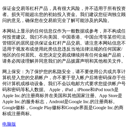
保证金交易等杠杆产品，具有很大风险，并不适用于所有投资
者。损失可能超出您的初始投入资金。我们建议您征询独立顾
问的意见，确保您在交易前完全了解可能涉及的风险。
本网站上显示的任何信息仅作为一般数据或参考，并不构成任
何投资建议。我们不向美国、中国香港、中国台湾等某些司法
管辖区的居民提供保证金杠杆产品交易。请注意本网站信息不
适用于视发布或使用此类信息违反当地法律法规的任何国家/
地区的任何居民。在您决定交易或继续持有任何金融产品前，
请务必阅读理解并同意我们的产品披露声明和其他相关文件。
网上保安：为了保护您的私隐安全，请不要使用公共或共享计
算机登入您的交易帐户，亦不要于登入帐户后将密码保存于任
何计算机或移动设备。我们不会以电邮方式要求您提供帐户号
码和密码等私人数据。 Apple，iPad，iPhone和iPod touch是
Apple Inc.的注册商标并在美国和其他国家注册。App Store是
Apple Inc.的服务标志，Android是Google Inc.的注册商标。
Google徽标，Google Play徽标和Google界面是Google Inc.的商
标或注册商标。
电脑版