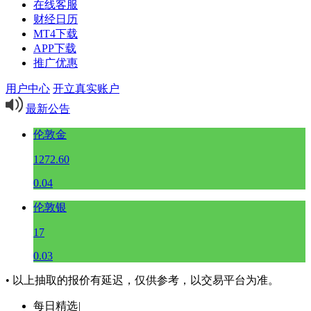
在线客服
财经日历
MT4下载
APP下载
推广优惠
用户中心
开立真实账户
最新公告
伦敦金
1272.60
0.04
伦敦银
17
0.03
• 以上抽取的报价有延迟，仅供参考，以交易平台为准。
每日精选
|