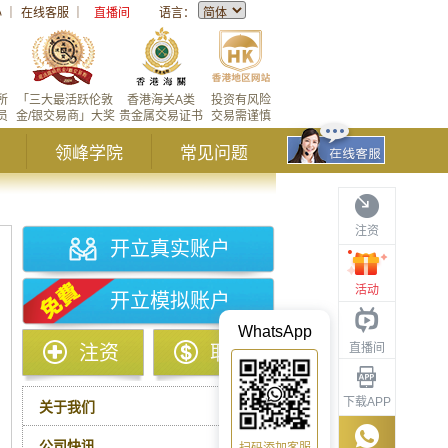
心
｜
在线客服
｜
直播间
语言：
所
「三大最活跃伦敦
香港海关A类
投资有风险
员
金/银交易商」大奖
贵金属交易证书
交易需谨慎
领峰学院
常见问题
注资
开立真实账户
活动
开立模拟账户
WhatsApp
直播间
注资
取款
下载APP
关于我们
公司快讯