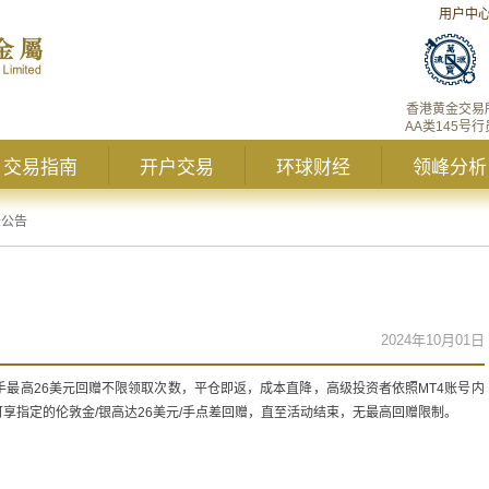
用户中
香港黄金交易
AA类145号行
交易指南
开户交易
环球财经
领峰分析
峰公告
2024年10月01日
手最高26美元回赠不限领取次数，平仓即返，成本直降，高级投资者依照MT4账号内
享指定的伦敦金/银高达26美元/手点差回赠，直至活动结束，无最高回赠限制。