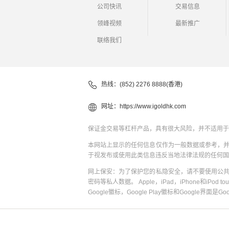
公司快讯
交易信息
领峰视频
最新推广
联络我们
热线：(852) 2276 8888(香港)
网址：
https://www.igoldhk.com
保证金交易等杠杆产品，具有很大风险，并不适用于
本网站上显示的任何信息仅作为一般数据或参考，
于视发布或使用此类信息违反当地法律法规的任何国
网上保安：为了保护您的私隐安全，请不要使用公
密码等私人数据。 Apple，iPad，iPhone和iPod to
Google徽标，Google Play徽标和Google界面是G