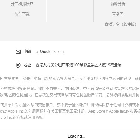
开立模拟账户
领峰分析
软件下载
直播间
直播讲堂（软件版）
电邮：
cs@igoldhk.com
地址：
香港九龙尖沙咀广东道100号彩星集团大厦19楼全层
所有投资者。损失可能超出您的初始投入资金。我们建议您征询独立顾问的意见，确
并不构成任何投资建议。我们不向美国、中国香港、中国台湾等某些司法管辖区的居民
家/地区的任何居民。在您决定交易或继续持有任何金融产品前，请务必阅读理解并
共或共享计算机登入您的交易帐户，亦不要于登入帐户后将密码保存于任何计算机或移
uch是Apple Inc.的注册商标并在美国和其他国家注册。App Store是Apple Inc.的服务标
oogle Inc.的商标或注册商标。
Loading...