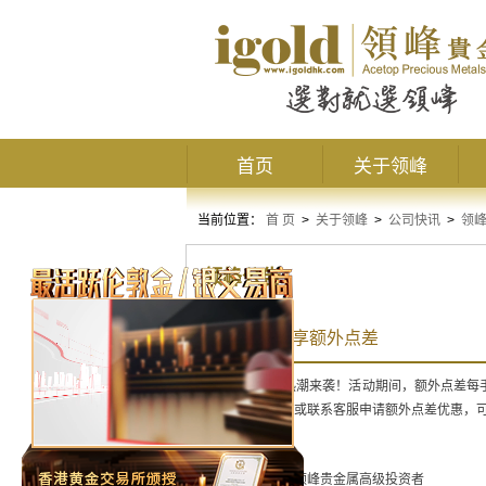
首页
关于领峰
当前位置：
首 页
>
关于领峰
>
公司快讯
>
领
领峰公告
10月注资尊享额外点差
10月全民炒金热潮来袭！活动期间，额外点差每
余额自助报名，或联系客服申请额外点差优惠，可
活动对象：
所有领峰贵金属高级投资者