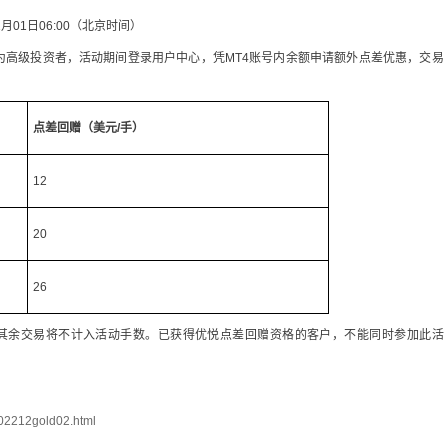
年11月01日06:00（北京时间）
为高级投资者，活动期间登录用户中心，凭MT4账号内余额申请额外点差优惠，交易
点差回赠（美元/手）
12
20
26
其余交易将不计入活动手数。已获得优悦点差回赠资格的客户，不能同时参加此活
/202212gold02.html