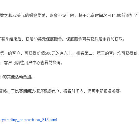
手数之和
x2
美元的赠金奖励，赠金不设上限，将于北京时间次日
14:00
前添加至
于赛季结束后，获赠
60
美元保底赠金。保底赠金可与获胜赠金叠加获取。
第一的客户，可获得价值
500
元的京东卡，排名第二、第三的客户均可获得价
，客户可前往用户中心查看兑换码。
中的其他活动叠加。
资格。于比赛期间选择退赛或销户，报名时间内，仍可重新报名参赛。
ity/trading_competition_S18.html