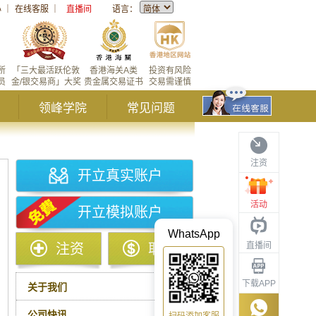
心
｜
在线客服
｜
直播间
语言：
所
「三大最活跃伦敦
香港海关A类
投资有风险
员
金/银交易商」大奖
贵金属交易证书
交易需谨慎
领峰学院
常见问题
注资
开立真实账户
活动
开立模拟账户
WhatsApp
直播间
注资
取款
下载APP
关于我们
公司快讯