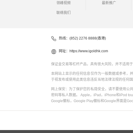
领峰视频
最新推广
联络我们
热线：(852) 2276 8888(香港)
网址：
https://www.igoldhk.com
保证金交易等杠杆产品，具有很大风险，并不适用于
本网站上显示的任何信息仅作为一般数据或参考，
于视发布或使用此类信息违反当地法律法规的任何国
网上保安：为了保护您的私隐安全，请不要使用公
密码等私人数据。 Apple，iPad，iPhone和iPod to
Google徽标，Google Play徽标和Google界面是G