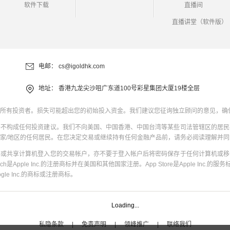
软件下载
直播间
直播讲堂（软件版）
电邮：
cs@igoldhk.com
地址：
香港九龙尖沙咀广东道100号彩星集团大厦19楼全层
所有投资者。损失可能超出您的初始投入资金。我们建议您征询独立顾问的意见，确
并不构成任何投资建议。我们不向美国、中国香港、中国台湾等某些司法管辖区的居民
家/地区的任何居民。在您决定交易或继续持有任何金融产品前，请务必阅读理解并
共或共享计算机登入您的交易帐户，亦不要于登入帐户后将密码保存于任何计算机或移
uch是Apple Inc.的注册商标并在美国和其他国家注册。App Store是Apple Inc.的服务标
oogle Inc.的商标或注册商标。
Loading...
私隐条款
|
免责声明
|
领峰推广
|
联络我们