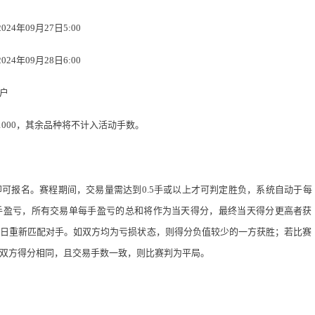
024
年
09
月
27
日
5:00
024
年
09
月
28
日
6:00
户
1000
，其余品种将不计入活动手数。
即可报名。赛程期间，交易量需达到
0.5
手或以上才可判定胜负，系统自动于每
手盈亏，所有交易单每手盈亏的总和将作为当天得分，最终当天得分更高者获
日重新匹配对手。如双方均为亏损状态，则得分负值较少的一方获胜；若比赛
双方得分相同，且交易手数一致，则比赛判为平局。