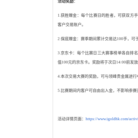
活动奖励
：
1.
获胜赠金：每个比赛日的胜者，可获双方
客户交易账户。
2.
保底赠金：赛季期间累计交易达
100
手，可
3.
京东卡：每个比赛日三大赛事榜单各自排名
值
100
元的京东卡。奖励将于次日
14:00
前发放
4.
本次交易大赛的奖励，可与领峰贵金属进行
5.
比赛期间内客户可自由出入金，不影响参赛
活动详情页面：
https://www.igoldhk.com/activ