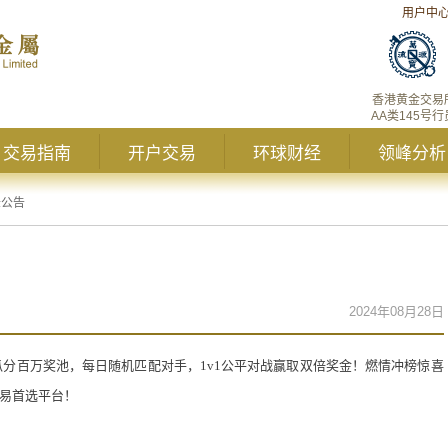
用户中
香港黄金交易
AA类145号行
交易指南
开户交易
环球财经
领峰分析
峰公告
2024年08月28日
瓜分百万奖池，每日随机匹配对手，
1v1
公平对战赢取双倍奖金！燃情冲榜惊喜
易首选平台！