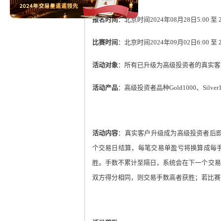
报名时间
：
北京时间
2024
年
08
月
28
日
5:00
至
2
比赛时间
：
北京时间
2024
年
09
月
02
日
6:00
至
2
活动对象
：所有已升级为高级投资者的真实客
活动产品
：高级投资者品种
Gold1000
、
Silver
活动内容
：真实客户升级成为高级投资者后
个交易日结算，每笔交易单盈亏将换算成每
胜。手数不累计至隔日，系统会在下一个交易
双方得分相同，则交易手数高者获胜；若比赛