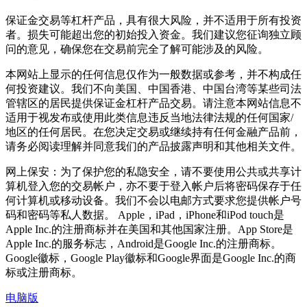
保证金交易等杠杆产品，具有很大风险，并不适用于所有投资
者。损失可能超出您的初始投入资金。我们建议您征询独立顾
问的意见，确保您在交易前完全了解可能涉及的风险。
本网站上显示的任何信息仅作为一般数据或参考，并不构成任
何投资建议。我们不向美国、中国香港、中国台湾等某些司法
管辖区的居民提供保证金杠杆产品交易。请注意本网站信息不
适用于视发布或使用此类信息违反当地法律法规的任何国家/
地区的任何居民。在您决定交易或继续持有任何金融产品前，
请务必阅读理解并同意我们的产品披露声明和其他相关文件。
网上保安：为了保护您的私隐安全，请不要使用公共或共享计
算机登入您的交易帐户，亦不要于登入帐户后将密码保存于任
何计算机或移动设备。我们不会以电邮方式要求您提供帐户号
码和密码等私人数据。 Apple，iPad，iPhone和iPod touch是
Apple Inc.的注册商标并在美国和其他国家注册。App Store是
Apple Inc.的服务标志，Android是Google Inc.的注册商标。
Google徽标，Google Play徽标和Google界面是Google Inc.的商
标或注册商标。
电脑版