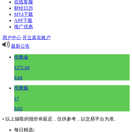
在线客服
财经日历
MT4下载
APP下载
推广优惠
用户中心
开立真实账户
最新公告
伦敦金
1272.60
0.04
伦敦银
17
0.03
• 以上抽取的报价有延迟，仅供参考，以交易平台为准。
每日精选
|