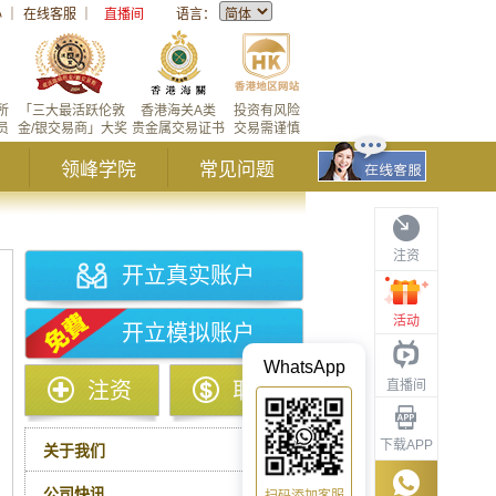
心
｜
在线客服
｜
直播间
语言：
所
「三大最活跃伦敦
香港海关A类
投资有风险
员
金/银交易商」大奖
贵金属交易证书
交易需谨慎
领峰学院
常见问题
注资
开立真实账户
活动
开立模拟账户
WhatsApp
直播间
注资
取款
下载APP
关于我们
公司快讯