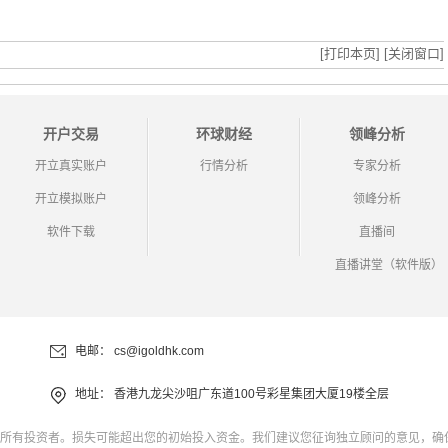
[打印本页]
[关闭窗口]
开户交易
环球财经
领峰分析
开立真实账户
行情分析
专家分析
开立模拟账户
领峰分析
软件下载
直播间
直播讲堂（软件版）
电邮：
cs@igoldhk.com
地址：
香港九龙尖沙咀广东道100号彩星集团大厦19楼全层
所有投资者。损失可能超出您的初始投入资金。我们建议您征询独立顾问的意见，确