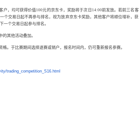
客户，均可获得价值
100
元的京东卡，奖励将于次日
14:00
前发放。若前三名客
一个交易日起不再参与排名，视为放弃京东卡奖励，其他客户将顺位增补，获
下一个交易日起参与排名。
中的其他活动叠加。
资格。于比赛期间选择退赛或销户，报名时间内，仍可重新报名参赛。
vity/trading_competition_S16.html