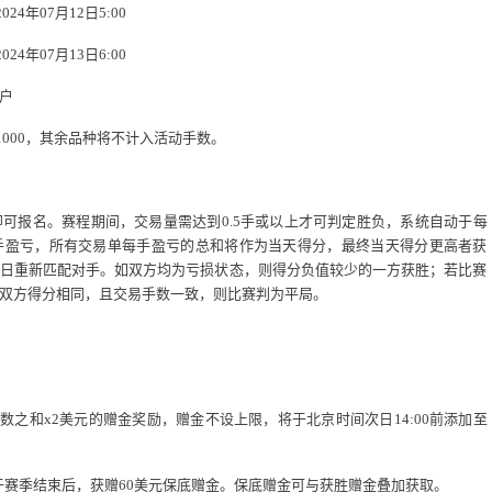
024
年
07
月
12
日
5:00
024
年
07
月
13
日
6:00
户
1000
，其余品种将不计入活动手数。
即可报名。赛程期间，交易量需达到
0.5
手或以上才可判定胜负，系统自动于每
手盈亏，所有交易单每手盈亏的总和将作为当天得分，最终当天得分更高者获
日重新匹配对手。如双方均为亏损状态，则得分负值较少的一方获胜；若比赛
双方得分相同，且交易手数一致，则比赛判为平局。
手数之和
x2
美元的赠金奖励，赠金不设上限，将于北京时间次日
14:00
前添加至
于赛季结束后，获赠
60
美元保底赠金。保底赠金可与获胜赠金叠加获取。