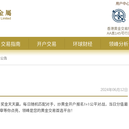
用户中
香港黄金交易
AA类145号行
交易指南
开户交易
环球财经
领峰分析
峰公告
2024年06月12日
，奖金天天赢。每日随机匹配对手，炒黄金开户报名
1v1
公平对战，当日分值最
章等你点亮，领峰是您的黄金交易首选平台！