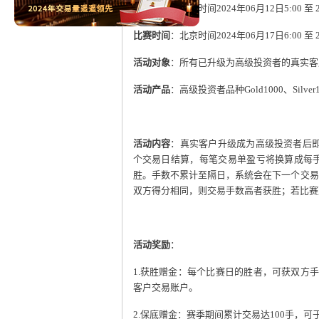
报名时间
：北京时间
2024
年
06
月
12
日
5:00
至
2
比赛时间
：北京时间
2024
年
06
月
17
日
6:00
至
2
活动对象
：所有已升级为高级投资者的真实客
活动产品
：高级投资者品种
Gold1000
、
Silver
活动内容
：真实客户升级成为高级投资者后
个交易日结算，每笔交易单盈亏将换算成每
胜。手数不累计至隔日，系统会在下一个交易
双方得分相同，则交易手数高者获胜；若比赛
活动奖励
：
1.
获胜赠金：每个比赛日的胜者，可获双方
客户交易账户。
2.
保底赠金：赛季期间累计交易达
100
手，可