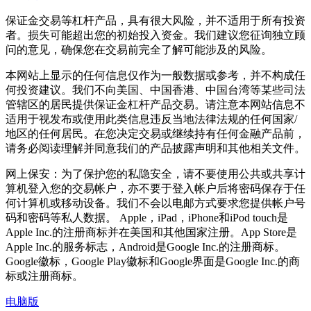
保证金交易等杠杆产品，具有很大风险，并不适用于所有投资
者。损失可能超出您的初始投入资金。我们建议您征询独立顾
问的意见，确保您在交易前完全了解可能涉及的风险。
本网站上显示的任何信息仅作为一般数据或参考，并不构成任
何投资建议。我们不向美国、中国香港、中国台湾等某些司法
管辖区的居民提供保证金杠杆产品交易。请注意本网站信息不
适用于视发布或使用此类信息违反当地法律法规的任何国家/
地区的任何居民。在您决定交易或继续持有任何金融产品前，
请务必阅读理解并同意我们的产品披露声明和其他相关文件。
网上保安：为了保护您的私隐安全，请不要使用公共或共享计
算机登入您的交易帐户，亦不要于登入帐户后将密码保存于任
何计算机或移动设备。我们不会以电邮方式要求您提供帐户号
码和密码等私人数据。 Apple，iPad，iPhone和iPod touch是
Apple Inc.的注册商标并在美国和其他国家注册。App Store是
Apple Inc.的服务标志，Android是Google Inc.的注册商标。
Google徽标，Google Play徽标和Google界面是Google Inc.的商
标或注册商标。
电脑版