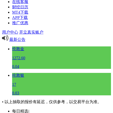
在线客服
财经日历
MT4下载
APP下载
推广优惠
用户中心
开立真实账户
最新公告
伦敦金
1272.60
0.04
伦敦银
17
0.03
• 以上抽取的报价有延迟，仅供参考，以交易平台为准。
每日精选
|