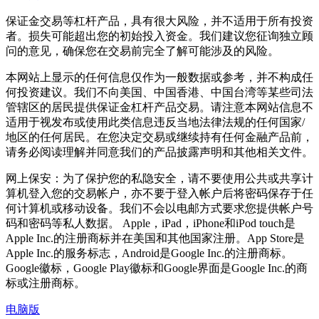
保证金交易等杠杆产品，具有很大风险，并不适用于所有投资
者。损失可能超出您的初始投入资金。我们建议您征询独立顾
问的意见，确保您在交易前完全了解可能涉及的风险。
本网站上显示的任何信息仅作为一般数据或参考，并不构成任
何投资建议。我们不向美国、中国香港、中国台湾等某些司法
管辖区的居民提供保证金杠杆产品交易。请注意本网站信息不
适用于视发布或使用此类信息违反当地法律法规的任何国家/
地区的任何居民。在您决定交易或继续持有任何金融产品前，
请务必阅读理解并同意我们的产品披露声明和其他相关文件。
网上保安：为了保护您的私隐安全，请不要使用公共或共享计
算机登入您的交易帐户，亦不要于登入帐户后将密码保存于任
何计算机或移动设备。我们不会以电邮方式要求您提供帐户号
码和密码等私人数据。 Apple，iPad，iPhone和iPod touch是
Apple Inc.的注册商标并在美国和其他国家注册。App Store是
Apple Inc.的服务标志，Android是Google Inc.的注册商标。
Google徽标，Google Play徽标和Google界面是Google Inc.的商
标或注册商标。
电脑版