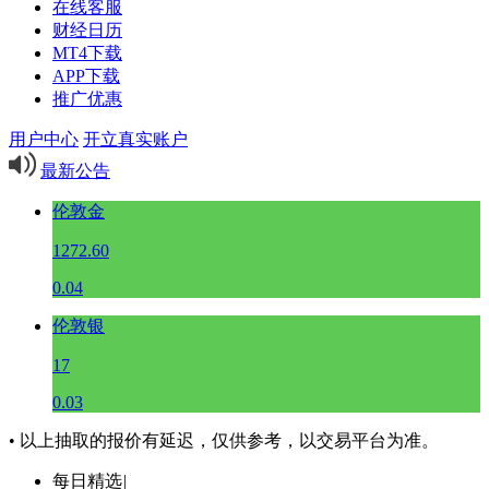
在线客服
财经日历
MT4下载
APP下载
推广优惠
用户中心
开立真实账户
最新公告
伦敦金
1272.60
0.04
伦敦银
17
0.03
• 以上抽取的报价有延迟，仅供参考，以交易平台为准。
每日精选
|