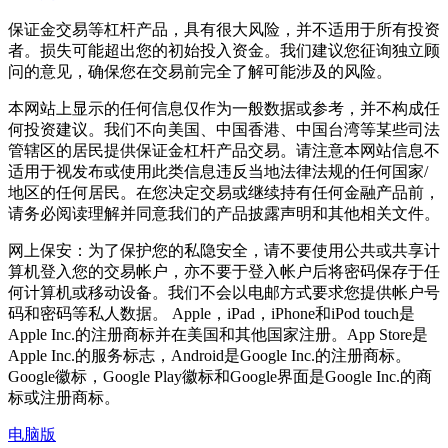
保证金交易等杠杆产品，具有很大风险，并不适用于所有投资
者。损失可能超出您的初始投入资金。我们建议您征询独立顾
问的意见，确保您在交易前完全了解可能涉及的风险。
本网站上显示的任何信息仅作为一般数据或参考，并不构成任
何投资建议。我们不向美国、中国香港、中国台湾等某些司法
管辖区的居民提供保证金杠杆产品交易。请注意本网站信息不
适用于视发布或使用此类信息违反当地法律法规的任何国家/
地区的任何居民。在您决定交易或继续持有任何金融产品前，
请务必阅读理解并同意我们的产品披露声明和其他相关文件。
网上保安：为了保护您的私隐安全，请不要使用公共或共享计
算机登入您的交易帐户，亦不要于登入帐户后将密码保存于任
何计算机或移动设备。我们不会以电邮方式要求您提供帐户号
码和密码等私人数据。 Apple，iPad，iPhone和iPod touch是
Apple Inc.的注册商标并在美国和其他国家注册。App Store是
Apple Inc.的服务标志，Android是Google Inc.的注册商标。
Google徽标，Google Play徽标和Google界面是Google Inc.的商
标或注册商标。
电脑版