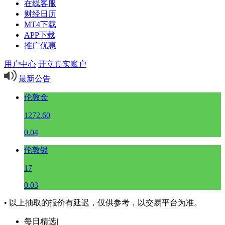
在线客服
财经日历
MT4下载
APP下载
推广优惠
用户中心
开立真实账户
最新公告
伦敦金
1272.60
0.04
伦敦银
17
0.03
• 以上抽取的报价有延迟，仅供参考，以交易平台为准。
每日精选
|