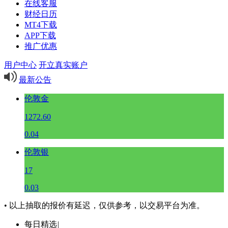
在线客服
财经日历
MT4下载
APP下载
推广优惠
用户中心
开立真实账户
最新公告
伦敦金
1272.60
0.04
伦敦银
17
0.03
• 以上抽取的报价有延迟，仅供参考，以交易平台为准。
每日精选
|