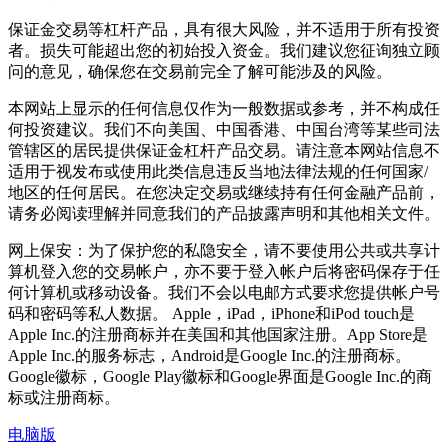
保证金交易等杠杆产品，具有很大风险，并不适用于所有投资
者。损失可能超出您的初始投入资金。我们建议您征询独立顾
问的意见，确保您在交易前完全了解可能涉及的风险。
本网站上显示的任何信息仅作为一般数据或参考，并不构成任
何投资建议。我们不向美国、中国香港、中国台湾等某些司法
管辖区的居民提供保证金杠杆产品交易。请注意本网站信息不
适用于视发布或使用此类信息违反当地法律法规的任何国家/
地区的任何居民。在您决定交易或继续持有任何金融产品前，
请务必阅读理解并同意我们的产品披露声明和其他相关文件。
网上保安：为了保护您的私隐安全，请不要使用公共或共享计
算机登入您的交易帐户，亦不要于登入帐户后将密码保存于任
何计算机或移动设备。我们不会以电邮方式要求您提供帐户号
码和密码等私人数据。 Apple，iPad，iPhone和iPod touch是
Apple Inc.的注册商标并在美国和其他国家注册。App Store是
Apple Inc.的服务标志，Android是Google Inc.的注册商标。
Google徽标，Google Play徽标和Google界面是Google Inc.的商
标或注册商标。
电脑版