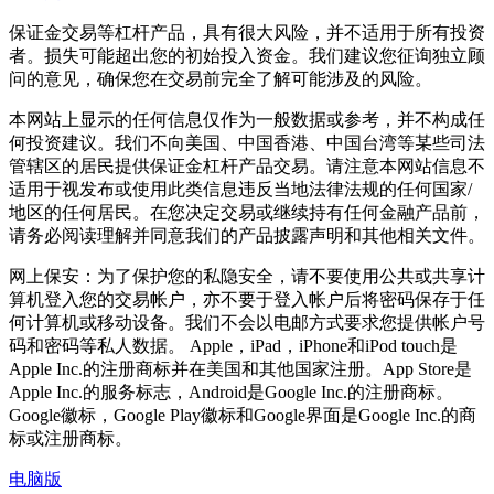
保证金交易等杠杆产品，具有很大风险，并不适用于所有投资
者。损失可能超出您的初始投入资金。我们建议您征询独立顾
问的意见，确保您在交易前完全了解可能涉及的风险。
本网站上显示的任何信息仅作为一般数据或参考，并不构成任
何投资建议。我们不向美国、中国香港、中国台湾等某些司法
管辖区的居民提供保证金杠杆产品交易。请注意本网站信息不
适用于视发布或使用此类信息违反当地法律法规的任何国家/
地区的任何居民。在您决定交易或继续持有任何金融产品前，
请务必阅读理解并同意我们的产品披露声明和其他相关文件。
网上保安：为了保护您的私隐安全，请不要使用公共或共享计
算机登入您的交易帐户，亦不要于登入帐户后将密码保存于任
何计算机或移动设备。我们不会以电邮方式要求您提供帐户号
码和密码等私人数据。 Apple，iPad，iPhone和iPod touch是
Apple Inc.的注册商标并在美国和其他国家注册。App Store是
Apple Inc.的服务标志，Android是Google Inc.的注册商标。
Google徽标，Google Play徽标和Google界面是Google Inc.的商
标或注册商标。
电脑版