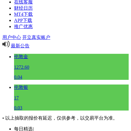
在线客服
财经日历
MT4下载
APP下载
推广优惠
用户中心
开立真实账户
最新公告
伦敦金
1272.60
0.04
伦敦银
17
0.03
• 以上抽取的报价有延迟，仅供参考，以交易平台为准。
每日精选
|