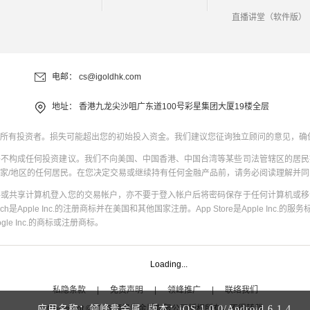
直播讲堂（软件版）
电邮：
cs@igoldhk.com
地址：
香港九龙尖沙咀广东道100号彩星集团大厦19楼全层
所有投资者。损失可能超出您的初始投入资金。我们建议您征询独立顾问的意见，确
并不构成任何投资建议。我们不向美国、中国香港、中国台湾等某些司法管辖区的居民
家/地区的任何居民。在您决定交易或继续持有任何金融产品前，请务必阅读理解并
共或共享计算机登入您的交易帐户，亦不要于登入帐户后将密码保存于任何计算机或移
uch是Apple Inc.的注册商标并在美国和其他国家注册。App Store是Apple Inc.的服务标
oogle Inc.的商标或注册商标。
Loading...
私隐条款
|
免责声明
|
领峰推广
|
联络我们
Copyright
©
2026
领峰贵金属有限公司版权所有，不得转载
应用名称：领峰贵金属 版本：
iOS
1.0.0
/
Android
6.1.4