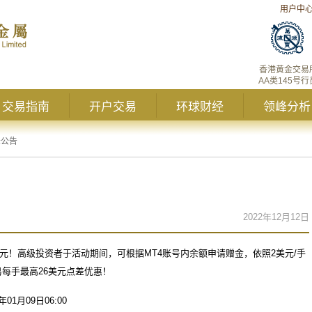
用户中
香港黄金交易
AA类145号行
交易指南
开户交易
环球财经
领峰分析
峰公告
2022年12月12日
元！高级投资者于活动期间，可根据
MT4
账号内余额申请赠金，依照
2
美元
/
手
易每手最高
26
美元点差优惠！
年
01
月
09
日
06:00