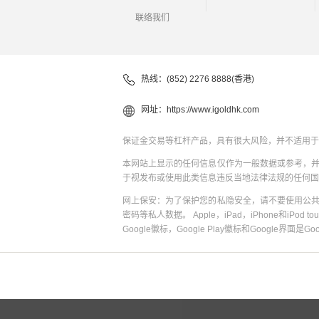
联络我们
热线：(852) 2276 8888(香港)
网址：
https://www.igoldhk.com
保证金交易等杠杆产品，具有很大风险，并不适用于
本网站上显示的任何信息仅作为一般数据或参考，
于视发布或使用此类信息违反当地法律法规的任何国
网上保安：为了保护您的私隐安全，请不要使用公
密码等私人数据。 Apple，iPad，iPhone和iPod to
Google徽标，Google Play徽标和Google界面是G