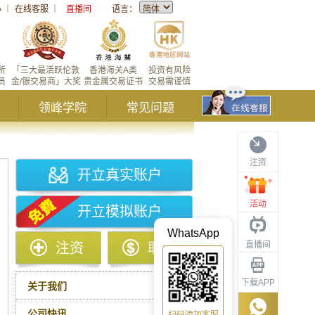
心
｜
在线客服
｜
直播间
语言：
所
「三大最活跃伦敦
香港海关A类
投资有风险
员
金/银交易商」大奖
贵金属交易证书
交易需谨慎
领峰学院
常见问题
注资
开立真实账户
活动
开立模拟账户
WhatsApp
直播间
注资
取款
下载APP
关于我们
公司快讯