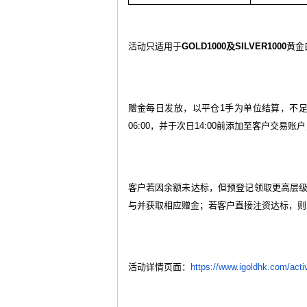
活动只适用于
GOLD1000
及
SILVER1000
黄金
赠金每日发放，以平仓
1
手为单位结算，不
06:00
，并于次日
14:00
前添加至客户交易账户
客户若因余额未达标，但预登记领取更高层
与并获取相应赠金；若客户直接注资达标，则
活动详情页面：
https://www.igoldhk.com/acti