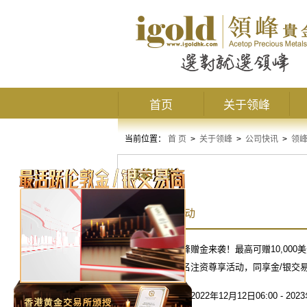
首页
关于领峰
当前位置：
首 页
>
关于领峰
>
公司快讯
>
领
领峰公告
12月赠金活动
喜迎双旦
，
领峰赠金来袭
！最高可赠
10,000
美
回赠，还可报名注资尊享活动，同享金
/
银交
赠金申请时间：
2022
年
12
月
12
日
06:00 - 2023