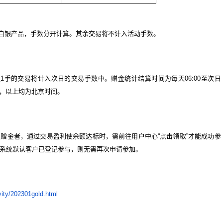
白银产品，手数分开计算。其余交易将不计入活动手数。
足
1
手的交易将计入次日的交易手数中。赠金统计结算时间为每天
06:00
至次日
，以上均为北京时间。
级赠金者，通过交易盈利使余额达标时，需前往用户中心
“
点击领取
”
才能成功参
系统默认客户已登记参与，则无需再次申请参加。
vity/202301gold.html