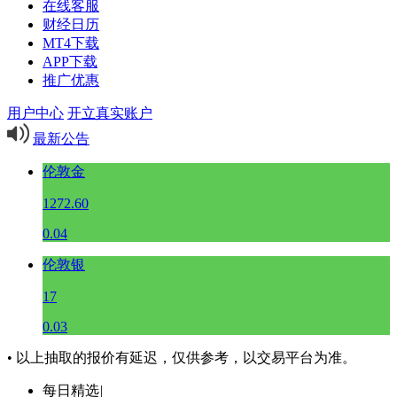
在线客服
财经日历
MT4下载
APP下载
推广优惠
用户中心
开立真实账户
最新公告
伦敦金
1272.60
0.04
伦敦银
17
0.03
• 以上抽取的报价有延迟，仅供参考，以交易平台为准。
每日精选
|