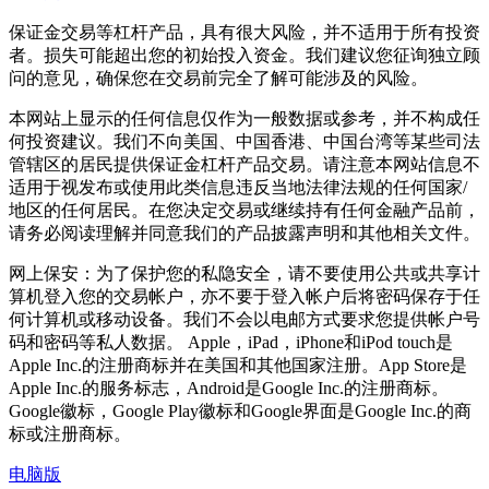
保证金交易等杠杆产品，具有很大风险，并不适用于所有投资
者。损失可能超出您的初始投入资金。我们建议您征询独立顾
问的意见，确保您在交易前完全了解可能涉及的风险。
本网站上显示的任何信息仅作为一般数据或参考，并不构成任
何投资建议。我们不向美国、中国香港、中国台湾等某些司法
管辖区的居民提供保证金杠杆产品交易。请注意本网站信息不
适用于视发布或使用此类信息违反当地法律法规的任何国家/
地区的任何居民。在您决定交易或继续持有任何金融产品前，
请务必阅读理解并同意我们的产品披露声明和其他相关文件。
网上保安：为了保护您的私隐安全，请不要使用公共或共享计
算机登入您的交易帐户，亦不要于登入帐户后将密码保存于任
何计算机或移动设备。我们不会以电邮方式要求您提供帐户号
码和密码等私人数据。 Apple，iPad，iPhone和iPod touch是
Apple Inc.的注册商标并在美国和其他国家注册。App Store是
Apple Inc.的服务标志，Android是Google Inc.的注册商标。
Google徽标，Google Play徽标和Google界面是Google Inc.的商
标或注册商标。
电脑版