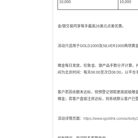
10,000
10,000
金/银交易同享每手最高26美元点差优惠。
活动只适用于GOLD1000及SILVER1000
赠金每日发放，伦敦金、银产品手数分开计算，
间为北京时间：每天06:00至次日06:00，以
客户若因余额未达标，但预登记领取更高层级赠金
赠金；若客户直接注资达标，则系统默认客户已
活动详情页面：
https://www.igoldhk.com/activity