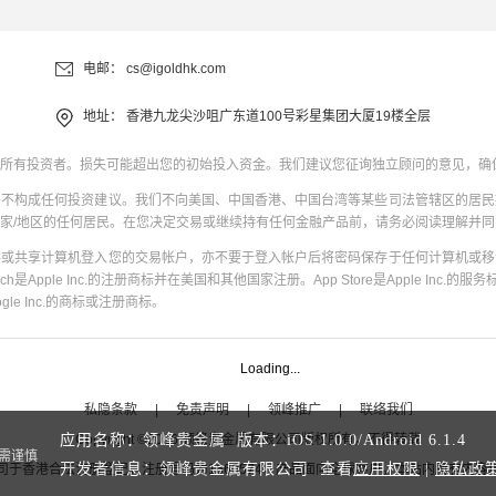
电邮：
cs@igoldhk.com
地址：
香港九龙尖沙咀广东道100号彩星集团大厦19楼全层
所有投资者。损失可能超出您的初始投入资金。我们建议您征询独立顾问的意见，确
并不构成任何投资建议。我们不向美国、中国香港、中国台湾等某些司法管辖区的居民
家/地区的任何居民。在您决定交易或继续持有任何金融产品前，请务必阅读理解并
共或共享计算机登入您的交易帐户，亦不要于登入帐户后将密码保存于任何计算机或移
uch是Apple Inc.的注册商标并在美国和其他国家注册。App Store是Apple Inc.的服务标
oogle Inc.的商标或注册商标。
Loading...
私隐条款
|
免责声明
|
领峰推广
|
联络我们
Copyright
©
2026
领峰贵金属有限公司版权所有，不得转载
应用名称：领峰贵金属 版本：
iOS
1.0.0
/
Android
6.1.4
需谨慎
开发者信息：领峰贵金属有限公司 查看
应用权限
|
隐私政
司于
香港合法注册登记
，注册号码为1660574，产品面向全球客户。本站内所有内