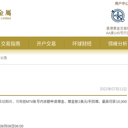
用户中
香港黄金交易
AA类145号行
交易指南
开户交易
环球财经
领峰分析
峰公告
2022年07月11日
活动期间，可根据
MT4账号内余额申请赠金，赠金按2美元/手回赠，最高可获10,000
8月08日06:00