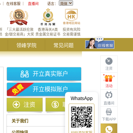
心
｜
在线客服
｜
直播间
语言：
所
「三大最活跃伦敦
香港海关A类
投资有风险
员
金/银交易商」大奖
贵金属交易证书
交易需谨慎
领峰学院
常见问题
注资
开立真实账户
活动
开立模拟账户
WhatsApp
直播间
注资
取款
下载APP
关于我们
公司快讯