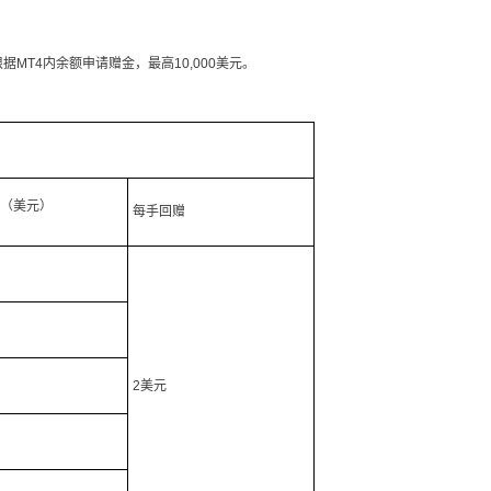
）
MT4内余额申请赠金，最高10,000美元。
（美元）
每手回赠
2美元