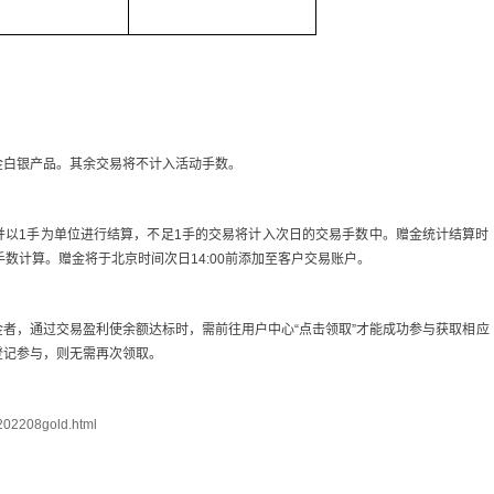
两项黄金白银产品。其余交易将不计入活动手数。
并以1手为单位进行结算，不足1手的交易将计入次日的交易手数中。赠金统计结算时
平仓手数计算。赠金将于北京时间次日14:00前添加至客户交易账户。
者，通过交易盈利使余额达标时，需前往用户中心“点击领取”才能成功参与获取相应
登记参与，则无需再次领取。
/202208gold.html