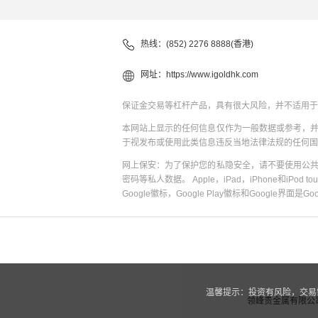
热线：(852) 2276 8888(香港)
网址：
https://www.igoldhk.com
保证金交易等杠杆产品，具有很大风险，并不适用于
本网站上显示的任何信息仅作为一般数据或参考，
于视发布或使用此类信息违反当地法律法规的任何国
网上保安：为了保护您的私隐安全，请不要使用公
密码等私人数据。 Apple，iPad，iPhone和iPod to
Google徽标，Google Play徽标和Google界面是G
温馨提示：投资有风险，交易
领峰贵金属有限公