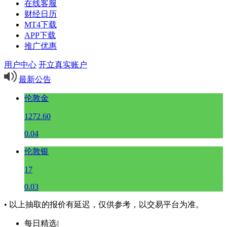
在线客服
财经日历
MT4下载
APP下载
推广优惠
用户中心
开立真实账户
最新公告
伦敦金
1272.60
0.04
伦敦银
17
0.03
• 以上抽取的报价有延迟，仅供参考，以交易平台为准。
每日精选
|