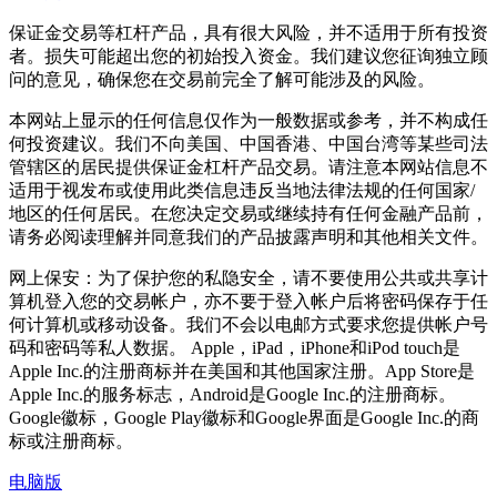
保证金交易等杠杆产品，具有很大风险，并不适用于所有投资
者。损失可能超出您的初始投入资金。我们建议您征询独立顾
问的意见，确保您在交易前完全了解可能涉及的风险。
本网站上显示的任何信息仅作为一般数据或参考，并不构成任
何投资建议。我们不向美国、中国香港、中国台湾等某些司法
管辖区的居民提供保证金杠杆产品交易。请注意本网站信息不
适用于视发布或使用此类信息违反当地法律法规的任何国家/
地区的任何居民。在您决定交易或继续持有任何金融产品前，
请务必阅读理解并同意我们的产品披露声明和其他相关文件。
网上保安：为了保护您的私隐安全，请不要使用公共或共享计
算机登入您的交易帐户，亦不要于登入帐户后将密码保存于任
何计算机或移动设备。我们不会以电邮方式要求您提供帐户号
码和密码等私人数据。 Apple，iPad，iPhone和iPod touch是
Apple Inc.的注册商标并在美国和其他国家注册。App Store是
Apple Inc.的服务标志，Android是Google Inc.的注册商标。
Google徽标，Google Play徽标和Google界面是Google Inc.的商
标或注册商标。
电脑版