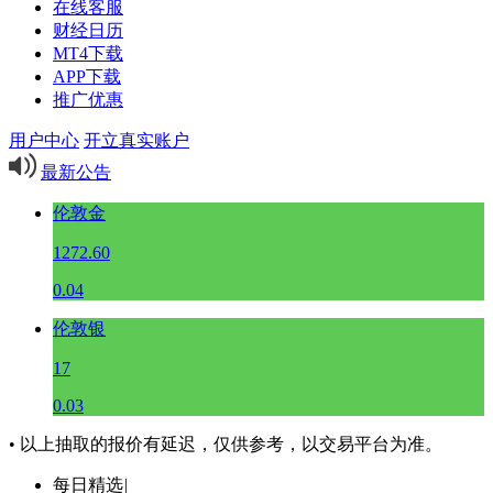
在线客服
财经日历
MT4下载
APP下载
推广优惠
用户中心
开立真实账户
最新公告
伦敦金
1272.60
0.04
伦敦银
17
0.03
• 以上抽取的报价有延迟，仅供参考，以交易平台为准。
每日精选
|