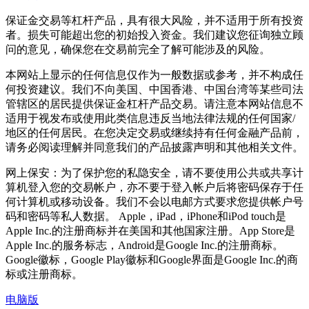
保证金交易等杠杆产品，具有很大风险，并不适用于所有投资
者。损失可能超出您的初始投入资金。我们建议您征询独立顾
问的意见，确保您在交易前完全了解可能涉及的风险。
本网站上显示的任何信息仅作为一般数据或参考，并不构成任
何投资建议。我们不向美国、中国香港、中国台湾等某些司法
管辖区的居民提供保证金杠杆产品交易。请注意本网站信息不
适用于视发布或使用此类信息违反当地法律法规的任何国家/
地区的任何居民。在您决定交易或继续持有任何金融产品前，
请务必阅读理解并同意我们的产品披露声明和其他相关文件。
网上保安：为了保护您的私隐安全，请不要使用公共或共享计
算机登入您的交易帐户，亦不要于登入帐户后将密码保存于任
何计算机或移动设备。我们不会以电邮方式要求您提供帐户号
码和密码等私人数据。 Apple，iPad，iPhone和iPod touch是
Apple Inc.的注册商标并在美国和其他国家注册。App Store是
Apple Inc.的服务标志，Android是Google Inc.的注册商标。
Google徽标，Google Play徽标和Google界面是Google Inc.的商
标或注册商标。
电脑版