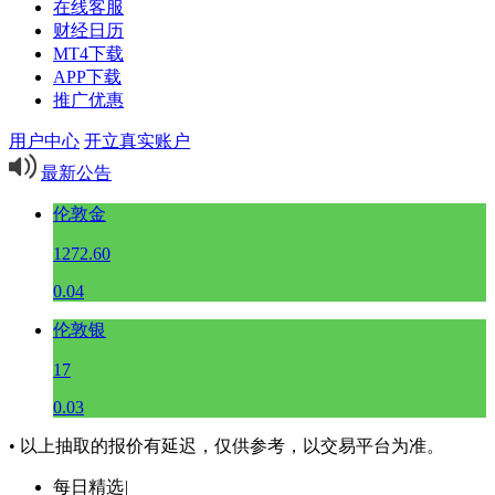
在线客服
财经日历
MT4下载
APP下载
推广优惠
用户中心
开立真实账户
最新公告
伦敦金
1272.60
0.04
伦敦银
17
0.03
• 以上抽取的报价有延迟，仅供参考，以交易平台为准。
每日精选
|