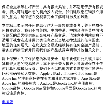
保证金交易等杠杆产品，具有很大风险，并不适用于所有投资
者。损失可能超出您的初始投入资金。我们建议您征询独立顾
问的意见，确保您在交易前完全了解可能涉及的风险。
本网站上显示的任何信息仅作为一般数据或参考，并不构成任
何投资建议。我们不向美国、中国香港、中国台湾等某些司法
管辖区的居民提供保证金杠杆产品交易。请注意本网站信息不
适用于视发布或使用此类信息违反当地法律法规的任何国家/
地区的任何居民。在您决定交易或继续持有任何金融产品前，
请务必阅读理解并同意我们的产品披露声明和其他相关文件。
网上保安：为了保护您的私隐安全，请不要使用公共或共享计
算机登入您的交易帐户，亦不要于登入帐户后将密码保存于任
何计算机或移动设备。我们不会以电邮方式要求您提供帐户号
码和密码等私人数据。 Apple，iPad，iPhone和iPod touch是
Apple Inc.的注册商标并在美国和其他国家注册。App Store是
Apple Inc.的服务标志，Android是Google Inc.的注册商标。
Google徽标，Google Play徽标和Google界面是Google Inc.的商
标或注册商标。
电脑版