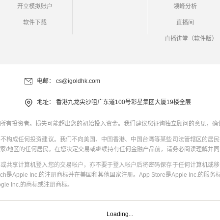
开立模拟账户
领峰分析
软件下载
直播间
直播讲堂（软件版）
电邮：
cs@igoldhk.com
地址：
香港九龙尖沙咀广东道100号彩星集团大厦19楼全层
所有投资者。损失可能超出您的初始投入资金。我们建议您征询独立顾问的意见，确
并不构成任何投资建议。我们不向美国、中国香港、中国台湾等某些司法管辖区的居民
家/地区的任何居民。在您决定交易或继续持有任何金融产品前，请务必阅读理解并
共或共享计算机登入您的交易帐户，亦不要于登入帐户后将密码保存于任何计算机或移
uch是Apple Inc.的注册商标并在美国和其他国家注册。App Store是Apple Inc.的服务标
oogle Inc.的商标或注册商标。
Loading...