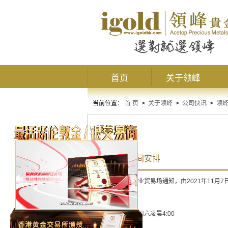
首页
关于领峰
当前位置：
首 页
>
关于领峰
>
公司快讯
>
领
领峰公告
冬令交易时间安排
兹接获香港金银业贸易场通知，由2021年11月
周一早上7:01至周六凌晨4:00