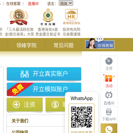
心
｜
在线客服
｜
直播间
语言：
所
「三大最活跃伦敦
香港海关A类
投资有风险
员
金/银交易商」大奖
贵金属交易证书
交易需谨慎
领峰学院
常见问题
注资
开立真实账户
活动
开立模拟账户
WhatsApp
直播间
注资
取款
下载APP
关于我们
公司快讯