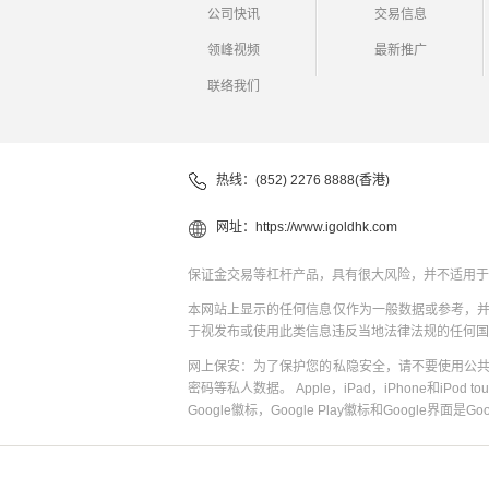
公司快讯
交易信息
领峰视频
最新推广
联络我们
热线：(852) 2276 8888(香港)
网址：
https://www.igoldhk.com
保证金交易等杠杆产品，具有很大风险，并不适用于
本网站上显示的任何信息仅作为一般数据或参考，
于视发布或使用此类信息违反当地法律法规的任何国
网上保安：为了保护您的私隐安全，请不要使用公
密码等私人数据。 Apple，iPad，iPhone和iPod to
Google徽标，Google Play徽标和Google界面是G