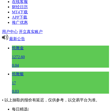
在线客服
财经日历
MT4下载
APP下载
推广优惠
用户中心
开立真实账户
最新公告
伦敦金
1272.60
0.04
伦敦银
17
0.03
• 以上抽取的报价有延迟，仅供参考，以交易平台为准。
每日精选
|