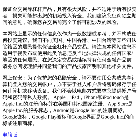
保证金交易等杠杆产品，具有很大风险，并不适用于所有投资
者。损失可能超出您的初始投入资金。我们建议您征询独立顾
问的意见，确保您在交易前完全了解可能涉及的风险。
本网站上显示的任何信息仅作为一般数据或参考，并不构成任
何投资建议。我们不向美国、中国香港、中国台湾等某些司法
管辖区的居民提供保证金杠杆产品交易。请注意本网站信息不
适用于视发布或使用此类信息违反当地法律法规的任何国家/
地区的任何居民。在您决定交易或继续持有任何金融产品前，
请务必阅读理解并同意我们的产品披露声明和其他相关文件。
网上保安：为了保护您的私隐安全，请不要使用公共或共享计
算机登入您的交易帐户，亦不要于登入帐户后将密码保存于任
何计算机或移动设备。我们不会以电邮方式要求您提供帐户号
码和密码等私人数据。 Apple，iPad，iPhone和iPod touch是
Apple Inc.的注册商标并在美国和其他国家注册。App Store是
Apple Inc.的服务标志，Android是Google Inc.的注册商标。
Google徽标，Google Play徽标和Google界面是Google Inc.的商
标或注册商标。
电脑版