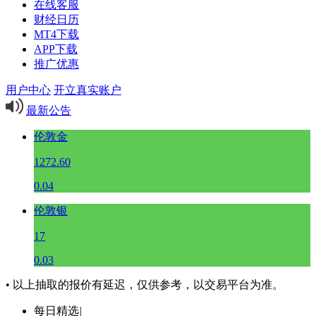
在线客服
财经日历
MT4下载
APP下载
推广优惠
用户中心
开立真实账户
最新公告
伦敦金
1272.60
0.04
伦敦银
17
0.03
• 以上抽取的报价有延迟，仅供参考，以交易平台为准。
每日精选
|