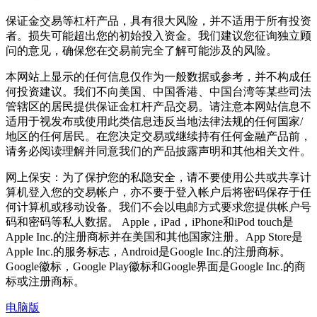
保证金交易等杠杆产品，具有很大风险，并不适用于所有投资
者。损失可能超出您的初始投入资金。我们建议您征询独立顾
问的意见，确保您在交易前完全了解可能涉及的风险。
本网站上显示的任何信息仅作为一般数据或参考，并不构成任
何投资建议。我们不向美国、中国香港、中国台湾等某些司法
管辖区的居民提供保证金杠杆产品交易。请注意本网站信息不
适用于视发布或使用此类信息违反当地法律法规的任何国家/
地区的任何居民。在您决定交易或继续持有任何金融产品前，
请务必阅读理解并同意我们的产品披露声明和其他相关文件。
网上保安：为了保护您的私隐安全，请不要使用公共或共享计
算机登入您的交易帐户，亦不要于登入帐户后将密码保存于任
何计算机或移动设备。我们不会以电邮方式要求您提供帐户号
码和密码等私人数据。 Apple，iPad，iPhone和iPod touch是
Apple Inc.的注册商标并在美国和其他国家注册。App Store是
Apple Inc.的服务标志，Android是Google Inc.的注册商标。
Google徽标，Google Play徽标和Google界面是Google Inc.的商
标或注册商标。
电脑版