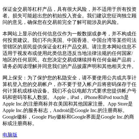
保证金交易等杠杆产品，具有很大风险，并不适用于所有投资
者。损失可能超出您的初始投入资金。我们建议您征询独立顾
问的意见，确保您在交易前完全了解可能涉及的风险。
本网站上显示的任何信息仅作为一般数据或参考，并不构成任
何投资建议。我们不向美国、中国香港、中国台湾等某些司法
管辖区的居民提供保证金杠杆产品交易。请注意本网站信息不
适用于视发布或使用此类信息违反当地法律法规的任何国家/
地区的任何居民。在您决定交易或继续持有任何金融产品前，
请务必阅读理解并同意我们的产品披露声明和其他相关文件。
网上保安：为了保护您的私隐安全，请不要使用公共或共享计
算机登入您的交易帐户，亦不要于登入帐户后将密码保存于任
何计算机或移动设备。我们不会以电邮方式要求您提供帐户号
码和密码等私人数据。 Apple，iPad，iPhone和iPod touch是
Apple Inc.的注册商标并在美国和其他国家注册。App Store是
Apple Inc.的服务标志，Android是Google Inc.的注册商标。
Google徽标，Google Play徽标和Google界面是Google Inc.的商
标或注册商标。
电脑版