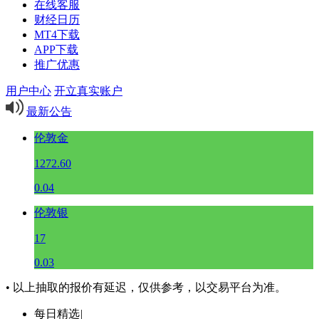
在线客服
财经日历
MT4下载
APP下载
推广优惠
用户中心
开立真实账户
最新公告
伦敦金
1272.60
0.04
伦敦银
17
0.03
• 以上抽取的报价有延迟，仅供参考，以交易平台为准。
每日精选
|