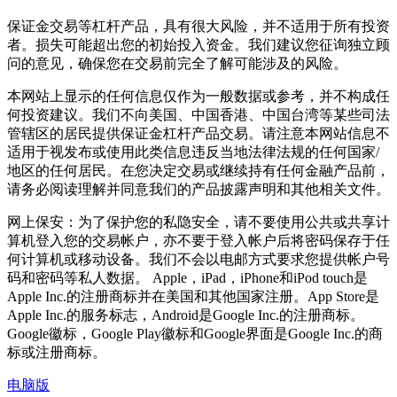
保证金交易等杠杆产品，具有很大风险，并不适用于所有投资
者。损失可能超出您的初始投入资金。我们建议您征询独立顾
问的意见，确保您在交易前完全了解可能涉及的风险。
本网站上显示的任何信息仅作为一般数据或参考，并不构成任
何投资建议。我们不向美国、中国香港、中国台湾等某些司法
管辖区的居民提供保证金杠杆产品交易。请注意本网站信息不
适用于视发布或使用此类信息违反当地法律法规的任何国家/
地区的任何居民。在您决定交易或继续持有任何金融产品前，
请务必阅读理解并同意我们的产品披露声明和其他相关文件。
网上保安：为了保护您的私隐安全，请不要使用公共或共享计
算机登入您的交易帐户，亦不要于登入帐户后将密码保存于任
何计算机或移动设备。我们不会以电邮方式要求您提供帐户号
码和密码等私人数据。 Apple，iPad，iPhone和iPod touch是
Apple Inc.的注册商标并在美国和其他国家注册。App Store是
Apple Inc.的服务标志，Android是Google Inc.的注册商标。
Google徽标，Google Play徽标和Google界面是Google Inc.的商
标或注册商标。
电脑版