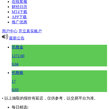
在线客服
财经日历
MT4下载
APP下载
推广优惠
用户中心
开立真实账户
最新公告
伦敦金
1272.60
0.04
伦敦银
17
0.03
• 以上抽取的报价有延迟，仅供参考，以交易平台为准。
每日精选
|