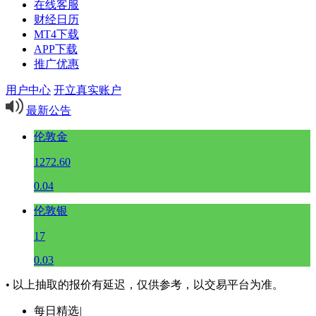
在线客服
财经日历
MT4下载
APP下载
推广优惠
用户中心
开立真实账户
最新公告
伦敦金
1272.60
0.04
伦敦银
17
0.03
• 以上抽取的报价有延迟，仅供参考，以交易平台为准。
每日精选
|