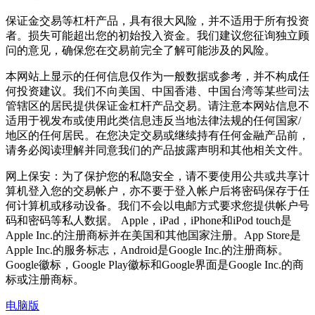
保证金交易等杠杆产品，具有很大风险，并不适用于所有投资
者。损失可能超出您的初始投入资金。我们建议您征询独立顾
问的意见，确保您在交易前完全了解可能涉及的风险。
本网站上显示的任何信息仅作为一般数据或参考，并不构成任
何投资建议。我们不向美国、中国香港、中国台湾等某些司法
管辖区的居民提供保证金杠杆产品交易。请注意本网站信息不
适用于视发布或使用此类信息违反当地法律法规的任何国家/
地区的任何居民。在您决定交易或继续持有任何金融产品前，
请务必阅读理解并同意我们的产品披露声明和其他相关文件。
网上保安：为了保护您的私隐安全，请不要使用公共或共享计
算机登入您的交易帐户，亦不要于登入帐户后将密码保存于任
何计算机或移动设备。我们不会以电邮方式要求您提供帐户号
码和密码等私人数据。 Apple，iPad，iPhone和iPod touch是
Apple Inc.的注册商标并在美国和其他国家注册。App Store是
Apple Inc.的服务标志，Android是Google Inc.的注册商标。
Google徽标，Google Play徽标和Google界面是Google Inc.的商
标或注册商标。
电脑版