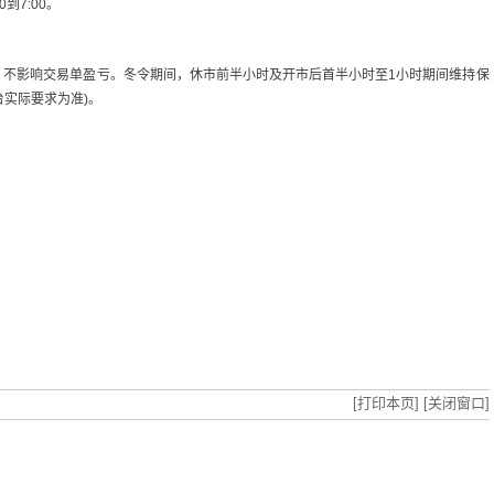
到7:00。
，不影响交易单盈亏。冬令期间，休市前半小时及开市后首半小时至1小时期间维持保
台实际要求为准)。
[打印本页]
[关闭窗口]