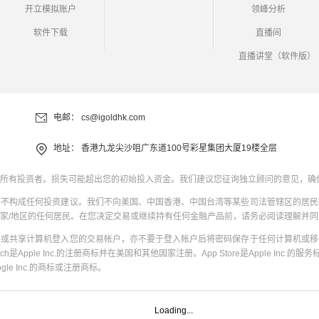
开立模拟账户
领峰分析
软件下载
直播间
直播讲堂（软件版）
电邮：
cs@igoldhk.com
地址：
香港九龙尖沙咀广东道100号彩星集团大厦19楼全层
所有投资者。损失可能超出您的初始投入资金。我们建议您征询独立顾问的意见，确
并不构成任何投资建议。我们不向美国、中国香港、中国台湾等某些司法管辖区的居民
家/地区的任何居民。在您决定交易或继续持有任何金融产品前，请务必阅读理解并
共或共享计算机登入您的交易帐户，亦不要于登入帐户后将密码保存于任何计算机或移
uch是Apple Inc.的注册商标并在美国和其他国家注册。App Store是Apple Inc.的服务标
oogle Inc.的商标或注册商标。
Loading...