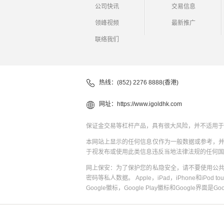
公司快讯
交易信息
领峰视频
最新推广
联络我们
热线：(852) 2276 8888(香港)
网址：
https://www.igoldhk.com
保证金交易等杠杆产品，具有很大风险，并不适用于
本网站上显示的任何信息仅作为一般数据或参考，
于视发布或使用此类信息违反当地法律法规的任何国
网上保安：为了保护您的私隐安全，请不要使用公
密码等私人数据。 Apple，iPad，iPhone和iPod to
Google徽标，Google Play徽标和Google界面是G