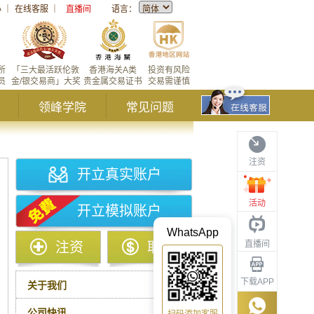
心
｜
在线客服
｜
直播间
语言：
所
「三大最活跃伦敦
香港海关A类
投资有风险
员
金/银交易商」大奖
贵金属交易证书
交易需谨慎
领峰学院
常见问题
注资
开立真实账户
活动
开立模拟账户
WhatsApp
直播间
注资
取款
下载APP
关于我们
公司快讯