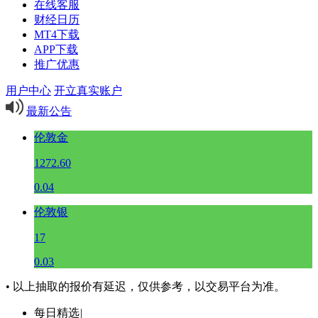
在线客服
财经日历
MT4下载
APP下载
推广优惠
用户中心
开立真实账户
最新公告
伦敦金
1272.60
0.04
伦敦银
17
0.03
• 以上抽取的报价有延迟，仅供参考，以交易平台为准。
每日精选
|