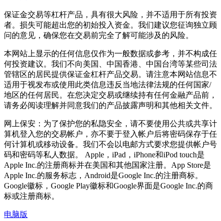
保证金交易等杠杆产品，具有很大风险，并不适用于所有投资
者。损失可能超出您的初始投入资金。我们建议您征询独立顾
问的意见，确保您在交易前完全了解可能涉及的风险。
本网站上显示的任何信息仅作为一般数据或参考，并不构成任
何投资建议。我们不向美国、中国香港、中国台湾等某些司法
管辖区的居民提供保证金杠杆产品交易。请注意本网站信息不
适用于视发布或使用此类信息违反当地法律法规的任何国家/
地区的任何居民。在您决定交易或继续持有任何金融产品前，
请务必阅读理解并同意我们的产品披露声明和其他相关文件。
网上保安：为了保护您的私隐安全，请不要使用公共或共享计
算机登入您的交易帐户，亦不要于登入帐户后将密码保存于任
何计算机或移动设备。我们不会以电邮方式要求您提供帐户号
码和密码等私人数据。 Apple，iPad，iPhone和iPod touch是
Apple Inc.的注册商标并在美国和其他国家注册。App Store是
Apple Inc.的服务标志，Android是Google Inc.的注册商标。
Google徽标，Google Play徽标和Google界面是Google Inc.的商
标或注册商标。
电脑版