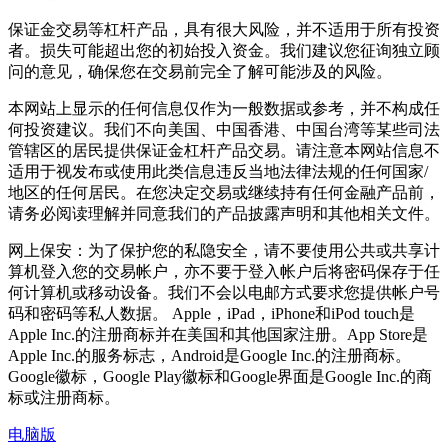
保证金交易等杠杆产品，具有很大风险，并不适用于所有投资
者。损失可能超出您的初始投入资金。我们建议您征询独立顾
问的意见，确保您在交易前完全了解可能涉及的风险。
本网站上显示的任何信息仅作为一般数据或参考，并不构成任
何投资建议。我们不向美国、中国香港、中国台湾等某些司法
管辖区的居民提供保证金杠杆产品交易。请注意本网站信息不
适用于视发布或使用此类信息违反当地法律法规的任何国家/
地区的任何居民。在您决定交易或继续持有任何金融产品前，
请务必阅读理解并同意我们的产品披露声明和其他相关文件。
网上保安：为了保护您的私隐安全，请不要使用公共或共享计
算机登入您的交易帐户，亦不要于登入帐户后将密码保存于任
何计算机或移动设备。我们不会以电邮方式要求您提供帐户号
码和密码等私人数据。 Apple，iPad，iPhone和iPod touch是
Apple Inc.的注册商标并在美国和其他国家注册。App Store是
Apple Inc.的服务标志，Android是Google Inc.的注册商标。
Google徽标，Google Play徽标和Google界面是Google Inc.的商
标或注册商标。
电脑版