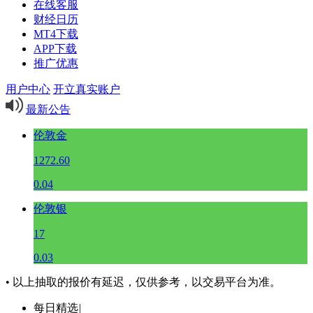
在线客服
财经日历
MT4下载
APP下载
推广优惠
用户中心
开立真实账户
最新公告
伦敦金
1272.60
0.04
伦敦银
17
0.03
• 以上抽取的报价有延迟，仅供参考，以交易平台为准。
每日精选
|