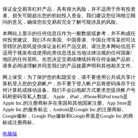
保证金交易等杠杆产品，具有很大风险，并不适用于所有投资
者。损失可能超出您的初始投入资金。我们建议您征询独立顾
问的意见，确保您在交易前完全了解可能涉及的风险。
本网站上显示的任何信息仅作为一般数据或参考，并不构成任
何投资建议。我们不向美国、中国香港、中国台湾等某些司法
管辖区的居民提供保证金杠杆产品交易。请注意本网站信息不
适用于视发布或使用此类信息违反当地法律法规的任何国家/
地区的任何居民。在您决定交易或继续持有任何金融产品前，
请务必阅读理解并同意我们的产品披露声明和其他相关文件。
网上保安：为了保护您的私隐安全，请不要使用公共或共享计
算机登入您的交易帐户，亦不要于登入帐户后将密码保存于任
何计算机或移动设备。我们不会以电邮方式要求您提供帐户号
码和密码等私人数据。 Apple，iPad，iPhone和iPod touch是
Apple Inc.的注册商标并在美国和其他国家注册。App Store是
Apple Inc.的服务标志，Android是Google Inc.的注册商标。
Google徽标，Google Play徽标和Google界面是Google Inc.的商
标或注册商标。
电脑版