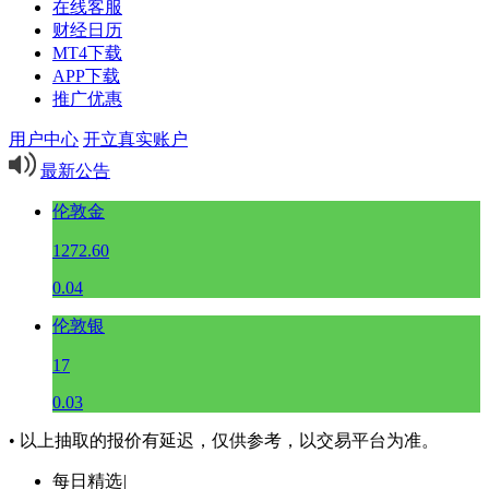
在线客服
财经日历
MT4下载
APP下载
推广优惠
用户中心
开立真实账户
最新公告
伦敦金
1272.60
0.04
伦敦银
17
0.03
• 以上抽取的报价有延迟，仅供参考，以交易平台为准。
每日精选
|