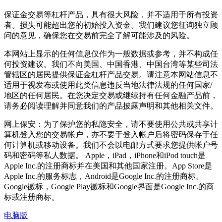
保证金交易等杠杆产品，具有很大风险，并不适用于所有投资
者。损失可能超出您的初始投入资金。我们建议您征询独立顾
问的意见，确保您在交易前完全了解可能涉及的风险。
本网站上显示的任何信息仅作为一般数据或参考，并不构成任
何投资建议。我们不向美国、中国香港、中国台湾等某些司法
管辖区的居民提供保证金杠杆产品交易。请注意本网站信息不
适用于视发布或使用此类信息违反当地法律法规的任何国家/
地区的任何居民。在您决定交易或继续持有任何金融产品前，
请务必阅读理解并同意我们的产品披露声明和其他相关文件。
网上保安：为了保护您的私隐安全，请不要使用公共或共享计
算机登入您的交易帐户，亦不要于登入帐户后将密码保存于任
何计算机或移动设备。我们不会以电邮方式要求您提供帐户号
码和密码等私人数据。 Apple，iPad，iPhone和iPod touch是
Apple Inc.的注册商标并在美国和其他国家注册。App Store是
Apple Inc.的服务标志，Android是Google Inc.的注册商标。
Google徽标，Google Play徽标和Google界面是Google Inc.的商
标或注册商标。
电脑版