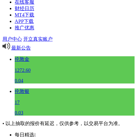
在线客服
财经日历
MT4下载
APP下载
推广优惠
用户中心
开立真实账户
最新公告
伦敦金
1272.60
0.04
伦敦银
17
0.03
• 以上抽取的报价有延迟，仅供参考，以交易平台为准。
每日精选
|