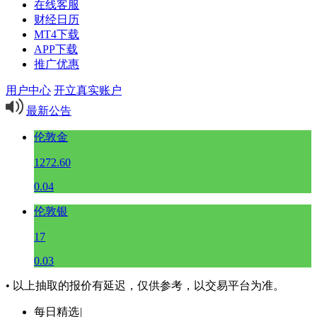
在线客服
财经日历
MT4下载
APP下载
推广优惠
用户中心
开立真实账户
最新公告
伦敦金
1272.60
0.04
伦敦银
17
0.03
• 以上抽取的报价有延迟，仅供参考，以交易平台为准。
每日精选
|