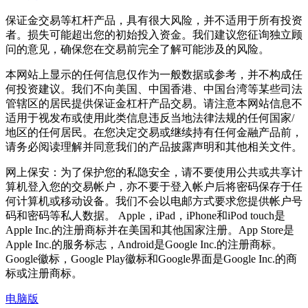
保证金交易等杠杆产品，具有很大风险，并不适用于所有投资
者。损失可能超出您的初始投入资金。我们建议您征询独立顾
问的意见，确保您在交易前完全了解可能涉及的风险。
本网站上显示的任何信息仅作为一般数据或参考，并不构成任
何投资建议。我们不向美国、中国香港、中国台湾等某些司法
管辖区的居民提供保证金杠杆产品交易。请注意本网站信息不
适用于视发布或使用此类信息违反当地法律法规的任何国家/
地区的任何居民。在您决定交易或继续持有任何金融产品前，
请务必阅读理解并同意我们的产品披露声明和其他相关文件。
网上保安：为了保护您的私隐安全，请不要使用公共或共享计
算机登入您的交易帐户，亦不要于登入帐户后将密码保存于任
何计算机或移动设备。我们不会以电邮方式要求您提供帐户号
码和密码等私人数据。 Apple，iPad，iPhone和iPod touch是
Apple Inc.的注册商标并在美国和其他国家注册。App Store是
Apple Inc.的服务标志，Android是Google Inc.的注册商标。
Google徽标，Google Play徽标和Google界面是Google Inc.的商
标或注册商标。
电脑版