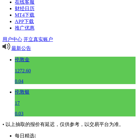
在线客服
财经日历
MT4下载
APP下载
推广优惠
用户中心
开立真实账户
最新公告
伦敦金
1272.60
0.04
伦敦银
17
0.03
• 以上抽取的报价有延迟，仅供参考，以交易平台为准。
每日精选
|