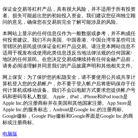
保证金交易等杠杆产品，具有很大风险，并不适用于所有投资
者。损失可能超出您的初始投入资金。我们建议您征询独立顾
问的意见，确保您在交易前完全了解可能涉及的风险。
本网站上显示的任何信息仅作为一般数据或参考，并不构成任
何投资建议。我们不向美国、中国香港、中国台湾等某些司法
管辖区的居民提供保证金杠杆产品交易。请注意本网站信息不
适用于视发布或使用此类信息违反当地法律法规的任何国家/
地区的任何居民。在您决定交易或继续持有任何金融产品前，
请务必阅读理解并同意我们的产品披露声明和其他相关文件。
网上保安：为了保护您的私隐安全，请不要使用公共或共享计
算机登入您的交易帐户，亦不要于登入帐户后将密码保存于任
何计算机或移动设备。我们不会以电邮方式要求您提供帐户号
码和密码等私人数据。 Apple，iPad，iPhone和iPod touch是
Apple Inc.的注册商标并在美国和其他国家注册。App Store是
Apple Inc.的服务标志，Android是Google Inc.的注册商标。
Google徽标，Google Play徽标和Google界面是Google Inc.的商
标或注册商标。
电脑版