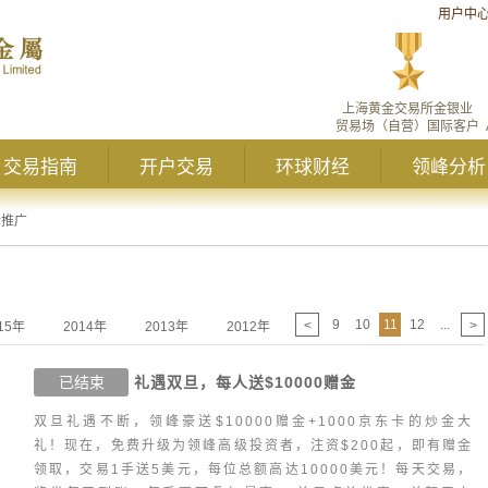
用户中
上海黄金交易所金银业
贸易场（自营）国际客户
交易指南
开户交易
环球财经
领峰分析
新推广
9
10
11
12
...
<
>
15年
2014年
2013年
2012年
已结束
礼遇双旦，每人送$10000赠金
双旦礼遇不断，领峰豪送$10000赠金+1000京东卡的炒金大
礼！现在，免费升级为领峰高级投资者，注资$200起，即有赠金
领取，交易1手送5美元，每位总额高达10000美元！每天交易，