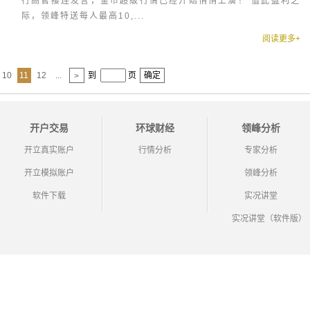
行高官接连发言，金市超级行情已经开始悄悄上演！ 值此盈利之
际，领峰特送每人最高10,...
阅读更多+
10
11
12
...
到
页
确定
>
开户交易
环球财经
领峰分析
开立真实账户
行情分析
专家分析
开立模拟账户
领峰分析
软件下载
实况讲堂
实况讲堂（软件版）