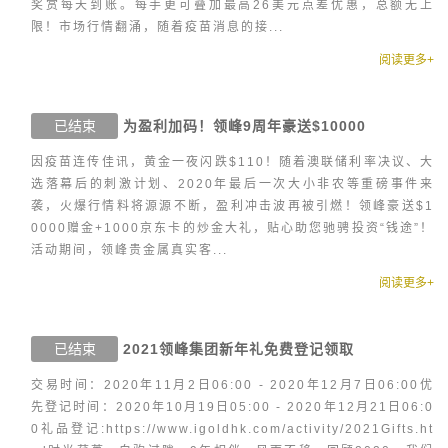
奖赏每天到账。每手更可叠加最高26美元点差优惠，总额无上
限！市场行情翻涌，随着疫苗消息的接...
阅读更多+
已结束
为盈利加码！领峰9周年豪送$10000
因疫苗连传佳讯，黄金一夜闪跌$110！随着澳联储利率决议、大
选落幕后的刺激计划、2020年最后一次大小非农等重磅事件来
袭，火爆行情料将源源不断，盈利冲击波再被引燃！领峰豪送$1
0000赠金+1000京东卡的炒金大礼，贴心助您驰骋投资“钱途”！
活动期间，领峰贵金属真实客...
阅读更多+
已结束
2021领峰集团新年礼免费登记领取
交易时间：2020年11月2日06:00 - 2020年12月7日06:00优
先登记时间：2020年10月19日05:00 - 2020年12月21日06:0
0礼品登记:https://www.igoldhk.com/activity/2021Gifts.ht