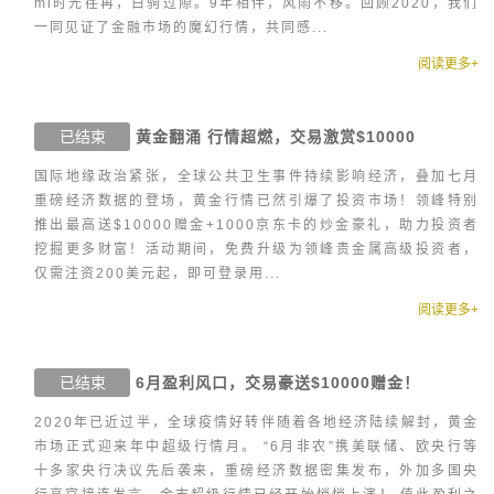
ml时光荏苒，白驹过隙。9年相伴，风雨不移。回顾2020，我们
一同见证了金融市场的魔幻行情，共同感...
阅读更多+
已结束
黄金翻涌 行情超燃，交易激赏$10000
国际地缘政治紧张，全球公共卫生事件持续影响经济，叠加七月
重磅经济数据的登场，黄金行情已然引爆了投资市场！领峰特别
推出最高送$10000赠金+1000京东卡的炒金豪礼，助力投资者
挖掘更多财富！活动期间，免费升级为领峰贵金属高级投资者，
仅需注资200美元起，即可登录用...
阅读更多+
已结束
6月盈利风口，交易豪送$10000赠金！
2020年已近过半，全球疫情好转伴随着各地经济陆续解封，黄金
市场正式迎来年中超级行情月。 “6月非农”携美联储、欧央行等
十多家央行决议先后袭来，重磅经济数据密集发布，外加多国央