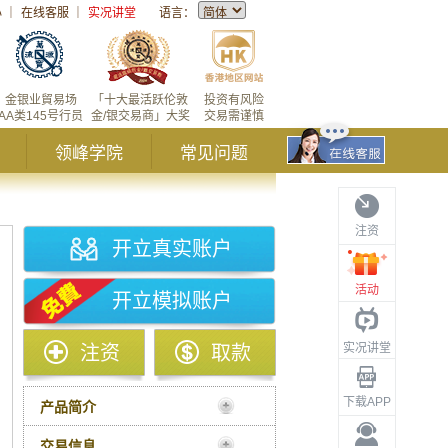
心
｜
在线客服
｜
实况讲堂
语言：
金银业貿易场
「十大最活跃伦敦
投资有风险
AA类145号行员
金/银交易商」大奖
交易需谨慎
领峰学院
常见问题
注资
开立真实账户
活动
开立模拟账户
实况讲堂
注资
取款
下载APP
产品简介
交易信息