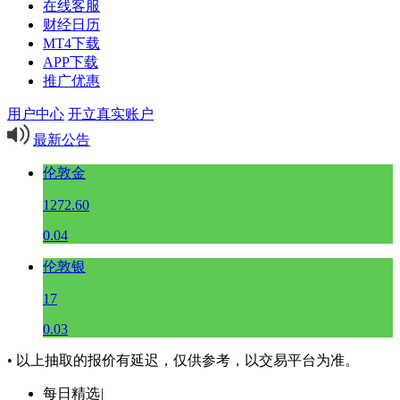
在线客服
财经日历
MT4下载
APP下载
推广优惠
用户中心
开立真实账户
最新公告
伦敦金
1272.60
0.04
伦敦银
17
0.03
• 以上抽取的报价有延迟，仅供参考，以交易平台为准。
每日精选
|