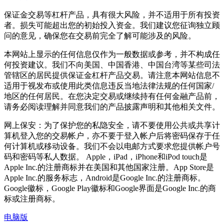
保证金交易等杠杆产品，具有很大风险，并不适用于所有投资
者。损失可能超出您的初始投入资金。我们建议您征询独立顾
问的意见，确保您在交易前完全了解可能涉及的风险。
本网站上显示的任何信息仅作为一般数据或参考，并不构成任
何投资建议。我们不向美国、中国香港、中国台湾等某些司法
管辖区的居民提供保证金杠杆产品交易。请注意本网站信息不
适用于视发布或使用此类信息违反当地法律法规的任何国家/
地区的任何居民。在您决定交易或继续持有任何金融产品前，
请务必阅读理解并同意我们的产品披露声明和其他相关文件。
网上保安：为了保护您的私隐安全，请不要使用公共或共享计
算机登入您的交易帐户，亦不要于登入帐户后将密码保存于任
何计算机或移动设备。我们不会以电邮方式要求您提供帐户号
码和密码等私人数据。 Apple，iPad，iPhone和iPod touch是
Apple Inc.的注册商标并在美国和其他国家注册。App Store是
Apple Inc.的服务标志，Android是Google Inc.的注册商标。
Google徽标，Google Play徽标和Google界面是Google Inc.的商
标或注册商标。
电脑版