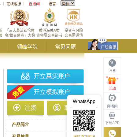
心
｜
在线客服
｜
直播间
语言：
所
「三大最活跃伦敦
香港海关A类
投资有风险
员
金/银交易商」大奖
贵金属交易证书
交易需谨慎
领峰学院
常见问题
注资
开立真实账户
活动
开立模拟账户
WhatsApp
直播间
注资
取款
下载APP
产品简介
交易信息