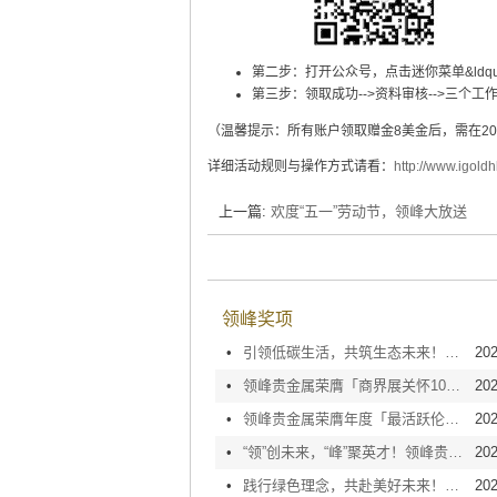
第二步：打开公众号，点击迷你菜单&ldquo;盈在
第三步：领取成功-->资料审核-->三个
（温馨提示：所有账户领取赠金8美金后，需在201
详细活动规则与操作方式请看：
http://www.igold
上一篇:
欢度“五一”劳动节，领峰大放送
领峰奖项
•
引领低碳生活，共筑生态未来！领峰贵金属荣膺「10+绿色办公室」大奖
202
•
领峰贵金属荣膺「商界展关怀10+」认证，坚守企业责任方能致远
202
•
领峰贵金属荣膺年度「最活跃伦敦金/银交易商」，同贺金银业贸易场115周年庆
202
•
“领”创未来，“峰”聚英才！领峰贵金属第10年荣膺「人才企业」嘉许
202
•
践行绿色理念，共赴美好未来！领峰贵金属连续十一年获颁「绿色办公室」
202