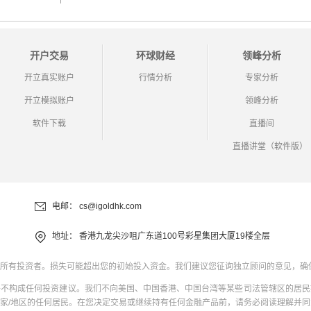
开户交易
环球财经
领峰分析
开立真实账户
行情分析
专家分析
开立模拟账户
领峰分析
软件下载
直播间
直播讲堂（软件版）
电邮：
cs@igoldhk.com
地址：
香港九龙尖沙咀广东道100号彩星集团大厦19楼全层
所有投资者。损失可能超出您的初始投入资金。我们建议您征询独立顾问的意见，确
并不构成任何投资建议。我们不向美国、中国香港、中国台湾等某些司法管辖区的居民
家/地区的任何居民。在您决定交易或继续持有任何金融产品前，请务必阅读理解并