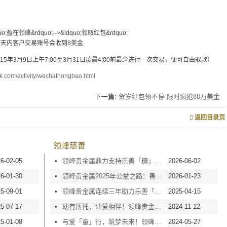
领峰&rdquo;-->&ldquo;领取红包&rdquo;
工作天内客户交易账号会收到8美金
5年3月9日上午7:00至3月31日凌晨4:00前最少进行一次交易，便可自由取款）
hk.com/activity/wechathongbao.html
下一篇:
贺岁红包领不停 限时疯抢88万美金
返回目录页
领峰慈善
6-02-05
•
领峰贵金属鼎力支持乐善「糖」甜心行动2026，以爱点亮童梦！
2026-06-02
6-01-30
•
领峰贵金属2025年公益之路：善心捐款，爱心传递！
2026-01-23
5-09-01
•
领峰贵金属连续三年助力乐善「糖」甜心行动，以温暖润童心！
2025-04-15
5-07-17
•
幼有所托，让爱相伴！领峰贵金属获颁「培幼纯金伙伴」大奖
2024-11-12
5-01-08
•
与爱「童」行，筑梦未来！领峰贵金属鼎力支持乐善「糖」甜心行动
2024-05-27