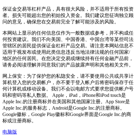
保证金交易等杠杆产品，具有很大风险，并不适用于所有投资
者。损失可能超出您的初始投入资金。我们建议您征询独立顾
问的意见，确保您在交易前完全了解可能涉及的风险。
本网站上显示的任何信息仅作为一般数据或参考，并不构成任
何投资建议。我们不向美国、中国香港、中国台湾等某些司法
管辖区的居民提供保证金杠杆产品交易。请注意本网站信息不
适用于视发布或使用此类信息违反当地法律法规的任何国家/
地区的任何居民。在您决定交易或继续持有任何金融产品前，
请务必阅读理解并同意我们的产品披露声明和其他相关文件。
网上保安：为了保护您的私隐安全，请不要使用公共或共享计
算机登入您的交易帐户，亦不要于登入帐户后将密码保存于任
何计算机或移动设备。我们不会以电邮方式要求您提供帐户号
码和密码等私人数据。 Apple，iPad，iPhone和iPod touch是
Apple Inc.的注册商标并在美国和其他国家注册。App Store是
Apple Inc.的服务标志，Android是Google Inc.的注册商标。
Google徽标，Google Play徽标和Google界面是Google Inc.的商
标或注册商标。
电脑版