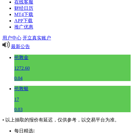
在线客服
财经日历
MT4下载
APP下载
推广优惠
用户中心
开立真实账户
最新公告
伦敦金
1272.60
0.04
伦敦银
17
0.03
• 以上抽取的报价有延迟，仅供参考，以交易平台为准。
每日精选
|