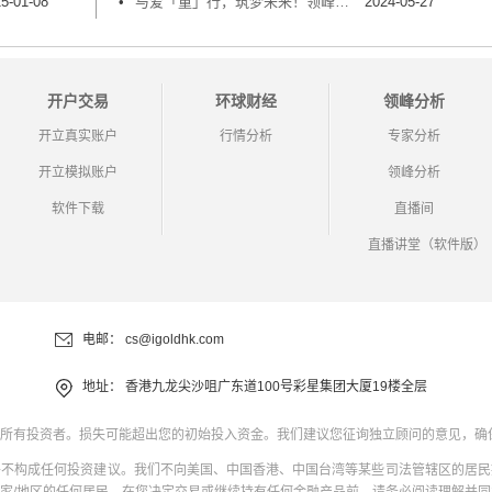
5-01-08
•
与爱「童」行，筑梦未来！领峰贵金属鼎力支持乐善「糖」甜心行动
2024-05-27
开户交易
环球财经
领峰分析
开立真实账户
行情分析
专家分析
开立模拟账户
领峰分析
软件下载
直播间
直播讲堂（软件版）
电邮：
cs@igoldhk.com
地址：
香港九龙尖沙咀广东道100号彩星集团大厦19楼全层
所有投资者。损失可能超出您的初始投入资金。我们建议您征询独立顾问的意见，确
并不构成任何投资建议。我们不向美国、中国香港、中国台湾等某些司法管辖区的居民
家/地区的任何居民。在您决定交易或继续持有任何金融产品前，请务必阅读理解并