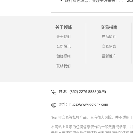
•
践行绿色理念，共赴美好未来！领峰贵金属连续十一年获颁「绿色办公室」
202
关于领峰
交易指南
关于我们
产品简介
公司快讯
交易信息
领峰视频
最新推广
联络我们
热线：(852) 2276 8888(香港)
网址：
https://www.igoldhk.com
保证金交易等杠杆产品，具有很大风险，并不适用于
本网站上显示的任何信息仅作为一般数据或参考，
于视发布或使用此类信息违反当地法律法规的任何国