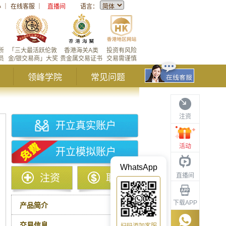
心
｜
在线客服
｜
直播间
语言：
所
「三大最活跃伦敦
香港海关A类
投资有风险
员
金/银交易商」大奖
贵金属交易证书
交易需谨慎
领峰学院
常见问题
注资
开立真实账户
活动
开立模拟账户
WhatsApp
直播间
注资
取款
下载APP
产品简介
交易信息