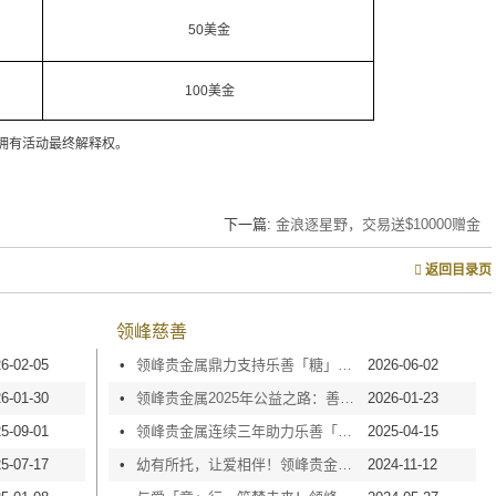
50美金
100美金
拥有活动最终解释权。
下一篇:
金浪逐星野，交易送$10000赠金
返回目录页
领峰慈善
6-02-05
•
领峰贵金属鼎力支持乐善「糖」甜心行动2026，以爱点亮童梦！
2026-06-02
6-01-30
•
领峰贵金属2025年公益之路：善心捐款，爱心传递！
2026-01-23
5-09-01
•
领峰贵金属连续三年助力乐善「糖」甜心行动，以温暖润童心！
2025-04-15
5-07-17
•
幼有所托，让爱相伴！领峰贵金属获颁「培幼纯金伙伴」大奖
2024-11-12