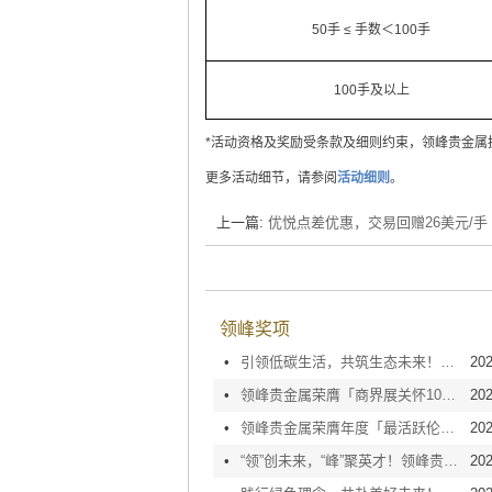
50手 ≤ 手数＜100手
100手及以上
*活动资格及奖励受条款及细则约束，领峰贵金属
更多活动细节，请参阅
活动细则
。
上一篇:
优悦点差优惠，交易回赠26美元/手
领峰奖项
•
引领低碳生活，共筑生态未来！领峰贵金属荣膺「10+绿色办公室」大奖
202
•
领峰贵金属荣膺「商界展关怀10+」认证，坚守企业责任方能致远
202
•
领峰贵金属荣膺年度「最活跃伦敦金/银交易商」，同贺金银业贸易场115周年庆
202
•
“领”创未来，“峰”聚英才！领峰贵金属第10年荣膺「人才企业」嘉许
202